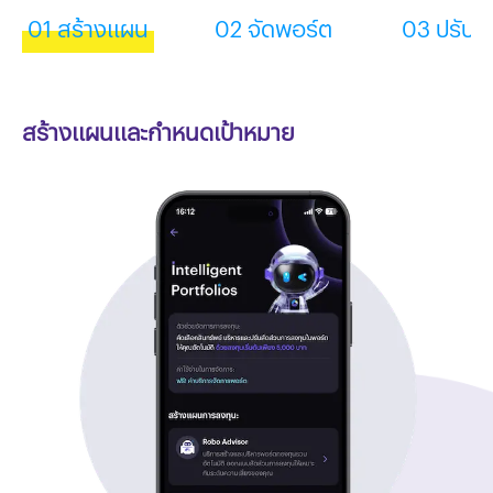
01 สร้างแผน
02 จัดพอร์ต
03 ปรับพอ
สร้างแผนและกำหนดเป้าหมาย