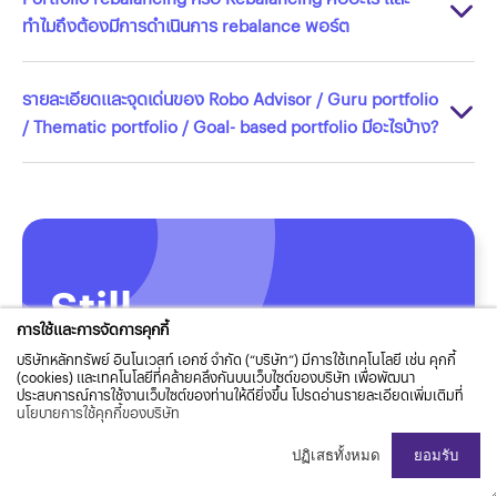
ทำไมถึงต้องมีการดำเนินการ rebalance พอร์ต
รายละเอียดและจุดเด่นของ Robo Advisor / Guru portfolio
/ Thematic portfolio / Goal- based portfolio มีอะไรบ้าง?
Still
การใช้และการจัดการคุกกี้
need help?
บริษัทหลักทรัพย์ อินโนเวสท์ เอกซ์ จำกัด (“บริษัท”) มีการใช้เทคโนโลยี เช่น คุกกี้
(cookies) และเทคโนโลยีที่คล้ายคลึงกันบนเว็บไซต์ของบริษัท เพื่อพัฒนา
ประสบการณ์การใช้งานเว็บไซต์ของท่านให้ดียิ่งขึ้น โปรดอ่านรายละเอียดเพิ่มเติมที่
หากคุณยังมีข้อสงสัย คุยกับเราเลย
นโยบายการใช้คุกกี้ของบริษัท
ปฏิเสธทั้งหมด
ยอมรับ
ลงทุนผ่าน TradingView
ลงทุนผ่าน InnovestX WebTrade