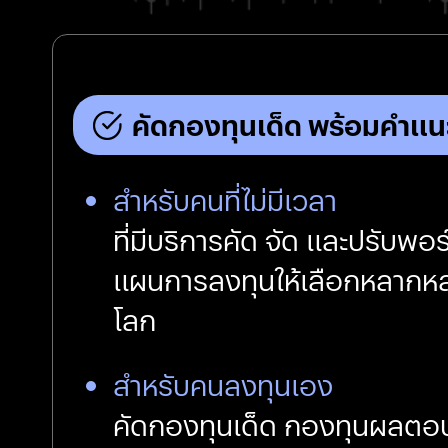
คัดกองทุนเด็ด พร้อมคำแน
สำหรับคนที่ไม่มีเวลา
ที่มีบริการคัด จัด และปรับพอร์
แผนการลงทุนให้เลือกหลากหล
โลก
สำหรับคนลงทุนเอง
คัดกองทุนเด็ด กองทุนผลตอบดี