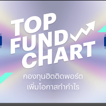
กองทุนฮิตติดพอร์ต
เพิ่มโอกาสทำกำไร