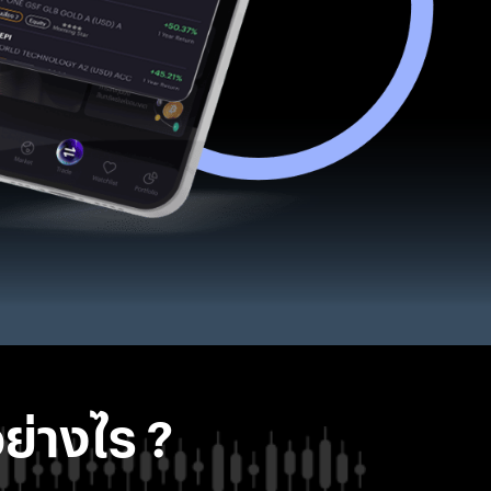
อย่างไร ?