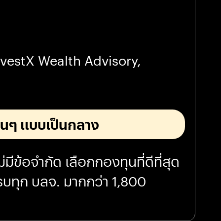
vestX Wealth Advisory,
น้นๆ แบบเป็นกลาง
ีข้อจํากัด เลือกกองทุนที่ดีที่สุด
ว ครบทุก บลจ. มากกว่า 1,800