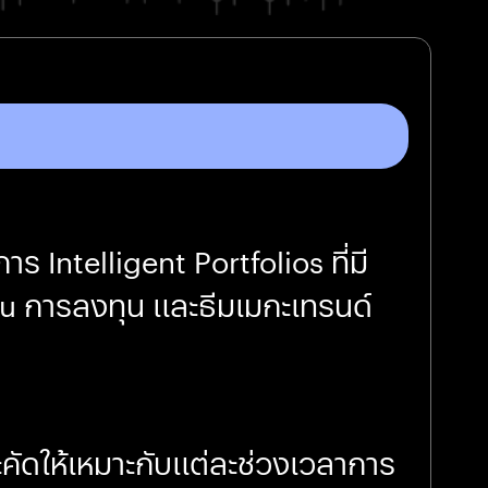
าร Intelligent Portfolios ที่มี
u การลงทุน และธีมเมกะเทรนด์
ะคัดให้เหมาะกับแต่ละช่วงเวลาการ