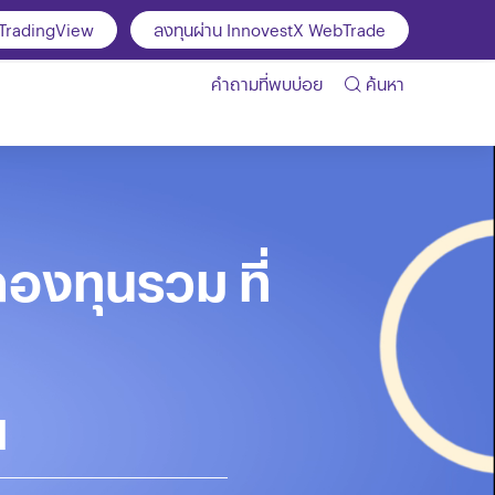
 TradingView
ลงทุนผ่าน InnovestX WebTrade
คำถามที่พบบ่อย
ค้นหา
กองทุนรวม ที่
ณ