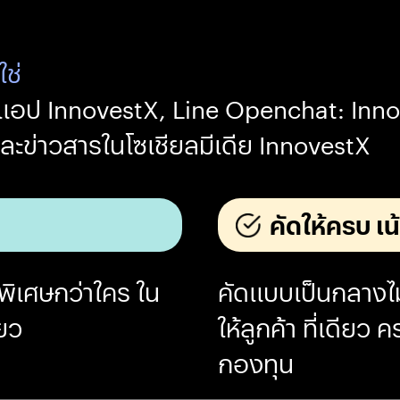
ช่
นแอป InnovestX, Line Openchat: Inno
ละข่าวสารในโซเชียลมีเดีย InnovestX
คัดให้ครบ เ
ิเศษกว่าใคร ใน
คัดแบบเป็นกลางไม่ม
ียว
ให้ลูกค้า ที่เดีย
กองทุน