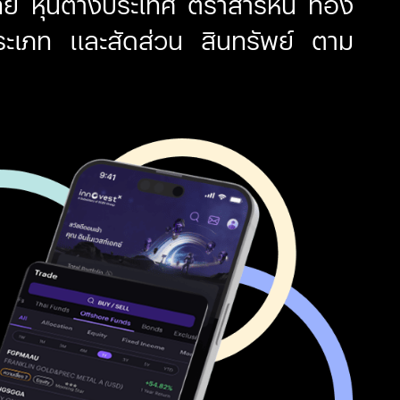
ไทย หุ้นต่างประเทศ ตราสารหนี้ ทอง
ประเภท และสัดส่วน สินทรัพย์ ตาม