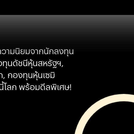
บความนิยมจากนักลงทุน
ทุนดัชนีหุ้นสหรัฐฯ,
, กองทุนหุ้นเซมิ
้โลก พร้อมดีลพิเศษ!