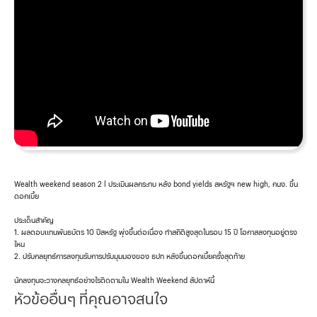
Wealth weekend season 2 l ประเมินผลกระทบ หลัง bond yields สหรัฐฯ new high, กนง. ขึ้น
ดอกเบี้ย
ประเด็นสำคัญ
1. ผลตอบแทนพันธบัตร 10 ปีสหรัฐ พุ่งขึ้นต่อเนื่อง ทำสถิติสูงสุดในรอบ 15 ปี โอกาสลงทุนอยู่ตรง
ไหน
2. ปรับกลยุทธ์การลงทุนรับการปรับมุมมองของ ธปท หลังขึ้นดอกเบี้ยครั้งสุดท้าย
นักลงทุนจะวางกลยุทธ์อย่างไรติดตามใน Wealth Weekend สัปดาห์นี้
หัวข้ออื่นๆ ที่คุณอาจสนใจ