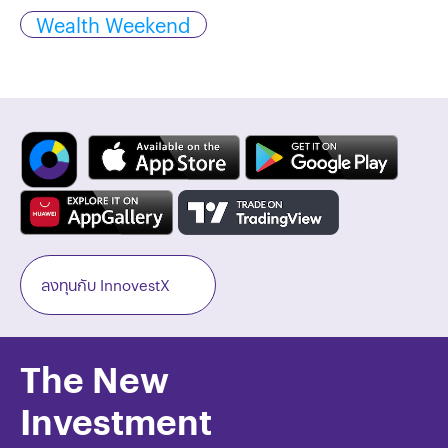
Wealth Weekend
ลงทุนกับ InnovestX
The New
Investment