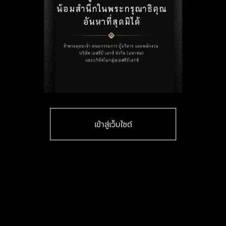
เข้าสู่เว็บไซต์