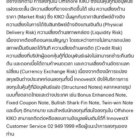
อย่างไรก็ตาม การลงทุนใน Offshore KIKO ซึ่งเป็นหุ้นกู้ที่มีอนุพันธ์
แฝงระยะสั้น มีความเสี่ยงที่อาจจะเกิดขึ้นได้ เช่น ความเสี่ยงด้าน
ราคา (Market Risk) ซึ่ง KIKO นั้นผูกกับราคาสินทรัพย์อ้างอิง
ความเสี่ยงในการได้รับสินทรัพย์อ้างอิงแทนเงินต้น (Physical
Delivery Risk) ความเสี่ยงด้านสภาพคล่อง (Liquidity Risk)
เนื่องจากต้องถือจนครบสัญญา โดยระหว่างทางไม่สามารถแปลง
สภาพเป็นเงินสดได้ทันที ความเสี่ยงด้านเครดิต (Credit Risk)
ความเสี่ยงที่บริษัทผู้ออกหุ้นกู้ที่มีอนุพันธ์แฝงไม่สามารถชำระคืนเงิน
ต้น และดอกเบี้ยได้ตามกำหนดเวลา และความเสี่ยงด้านอัตราแลก
เปลี่ยน (Currency Exchange Risk) เนื่องจากต้องมีการแปลง
สกุลเงินต่างประเทศก่อนลงทุนทั้งนี้ InnovestX ยังให้บริการการ
ลงทุนในหุ้นกู้ที่มีอนุพันธ์แฝง (Structured Notes) หลากหลายรูป
แบบทั้งตลาดไทยและต่างประเทศ เช่น Bonus Enhanced Note,
Fixed Coupon Note, Bullish Shark-Fin Note, Twin-win Note
และอื่นๆ อีกมากมาย และสำหรับนักลงทุนที่สนใจลงทุนใน Offshore
KIKO สามารถติดต่อหรือสอบถามข้อมูลเพิ่มเติมได้ที่ InnovestX
Customer Service 02 949 1999 หรือผู้แนะนำการลงทุนของ
ท่าน