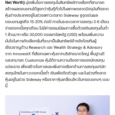
Net Worth)
มุ่งเพิ่มโอกาสลงทุนในสินทรัพย์ทางเลือกที่สามารถ
สร้างผลตอบแทนได้สูงกว่าหุ้นกู้ทั่วไปในสภาพตลาดปัจจุบันที่ตลาด
หุ้นต่างประเทศอยู่ในช่วงสภาวะตลาด Sideway ชูจุดเด่นผล
ตอบแทนสูงถึง 15-20% ต่อปี ภายในระยะเวลาการลงทุน 3-6 เดือน
จ่ายดอกเบี้ยทุกเดือน ไม่มีค่าธรรมเนียมการซื้อด้วยเงินลงทุนขั้นต่ำ
1 ล้านบาท หรือ 30,000 ดอลลาร์สหรัฐ (USD) พร้อมเพิ่มความ
มั่นใจในการคัดเลือกหุ้นที่จะมาเป็นสินทรัพย์อ้างอิงโดยทีมผู้
เชี่ยวชาญด้าน Research และ Wealth Strategy & Advisory
จาก InnovestX ที่เลือกเฉพาะหุ้นจากบริษัทขนาดใหญ่ พื้นฐานดี
และสามารถ Customize หุ้นได้ตามความต้องการของนักลงทุน
แต่ละราย เพื่อสร้างโอกาสและเพิ่มทางเลือกด้านการลงทุนแก่นัก
ลงทุนไทยในภาวะดอกเบี้ยต่ำ เงินเฟ้อดีดตัวสูง และในช่วงที่ตลาด
หุ้นอยู่ในช่วง Sideway หรือราคาหุ้นเคลื่อนไหวในกรอบแคบๆ แบบ
นี้