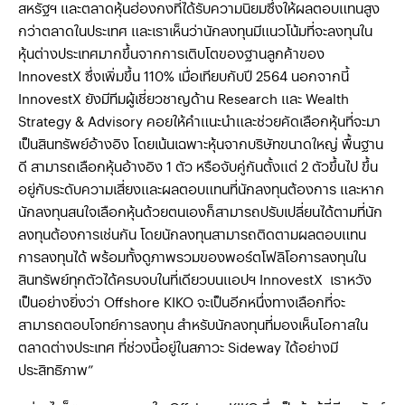
สหรัฐฯ และตลาดหุ้นฮ่องกงที่ได้รับความนิยมซึ่งให้ผลตอบแทนสูง
กว่าตลาดในประเทศ และเราเห็นว่านักลงทุนมีแนวโน้มที่จะลงทุนใน
หุ้นต่างประเทศมากขึ้นจากการเติบโตของฐานลูกค้าของ
InnovestX ซึ่งเพิ่มขึ้น 110% เมื่อเทียบกับปี 2564 นอกจากนี้
InnovestX ยังมีทีมผู้เชี่ยวชาญด้าน Research และ Wealth
Strategy & Advisory คอยให้คำแนะนำและช่วยคัดเลือกหุ้นที่จะมา
เป็นสินทรัพย์อ้างอิง โดยเน้นเฉพาะหุ้นจากบริษัทขนาดใหญ่ พื้นฐาน
ดี สามารถเลือกหุ้นอ้างอิง 1 ตัว หรือจับคู่กันตั้งแต่ 2 ตัวขึ้นไป ขึ้น
อยู่กับระดับความเสี่ยงและผลตอบแทนที่นักลงทุนต้องการ และหาก
นักลงทุนสนใจเลือกหุ้นด้วยตนเองก็สามารถปรับเปลี่ยนได้ตามที่นัก
ลงทุนต้องการเช่นกัน โดยนักลงทุนสามารถติดตามผลตอบแทน
การลงทุนได้ พร้อมทั้งดูภาพรวมของพอร์ตโฟลิโอการลงทุนใน
สินทรัพย์ทุกตัวได้ครบจบในที่เดียวบนแอปฯ InnovestX เราหวัง
เป็นอย่างยิ่งว่า Offshore KIKO จะเป็นอีกหนึ่งทางเลือกที่จะ
สามารถตอบโจทย์การลงทุน สำหรับนักลงทุนที่มองเห็นโอกาสใน
ตลาดต่างประเทศ ที่ช่วงนี้อยู่ในสภาวะ Sideway ได้อย่างมี
ประสิทธิภาพ”