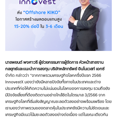
นายพยนต์ พงศาวรี ผู้ช่วยกรรมการผู้จัดการ หัวหน้าสายงาน
กลยุทธ์และแนะนำการลงทุน บริษัทหลักทรัพย์ อินโนเวสท์ เอกซ์
จำกัด กล่าวว่า “จากภาพรวมเศรษฐกิจโลกครึ่งปีแรก 2566
InnovestX มองว่ายังมีหลายปัจจัยทั้งภายในประเทศและต่าง
ประเทศที่ก่อให้เกิดความไม่แน่นอนในโลกของการลงทุน รวมถึงยัง
มีปัจจัยเสี่ยงที่ต้องติดตามอย่างใกล้ชิดในไตรมาส 3/2566 จาก
เศรษฐกิจโลกที่เริ่มส่งสัญญาณชะลอตัวลงอย่างพร้อมเพรียง โดย
เรามองว่าภาพรวมของตลาดหุ้นในประเทศยังมีความไม่ชัดเจนและ
เศรษฐกิจมีแนวโน้มชะลอตัวลงอย่างต่อเนื่อง แต่ในขณะเดียวกัน