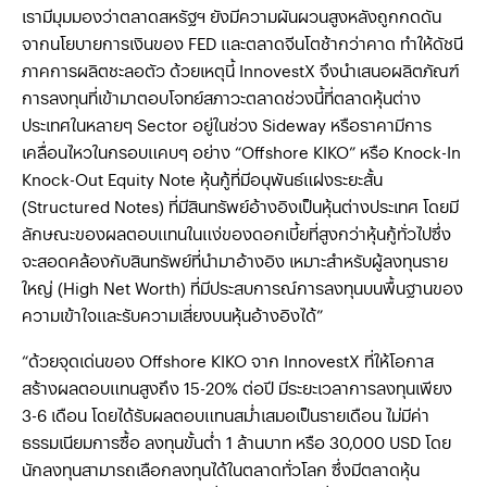
เรามีมุมมองว่าตลาดสหรัฐฯ ยังมีความผันผวนสูงหลังถูกกดดัน
จากนโยบายการเงินของ FED และตลาดจีนโตช้ากว่าคาด ทำให้ดัชนี
ภาคการผลิตชะลอตัว ด้วยเหตุนี้ InnovestX จึงนำเสนอผลิตภัณฑ์
การลงทุนที่เข้ามาตอบโจทย์สภาวะตลาดช่วงนี้ที่ตลาดหุ้นต่าง
ประเทศในหลายๆ Sector อยู่ในช่วง Sideway หรือราคามีการ
เคลื่อนไหวในกรอบแคบๆ อย่าง “Offshore KIKO” หรือ Knock-In
Knock-Out Equity Note หุ้นกู้ที่มีอนุพันธ์แฝงระยะสั้น
(Structured Notes) ที่มีสินทรัพย์อ้างอิงเป็นหุ้นต่างประเทศ โดยมี
ลักษณะของผลตอบแทนในแง่ของดอกเบี้ยที่สูงกว่าหุ้นกู้ทั่วไปซึ่ง
จะสอดคล้องกับสินทรัพย์ที่นำมาอ้างอิง เหมาะสำหรับผู้ลงทุนราย
ใหญ่ (High Net Worth) ที่มีประสบการณ์การลงทุนบนพื้นฐานของ
ความเข้าใจและรับความเสี่ยงบนหุ้นอ้างอิงได้”
“ด้วยจุดเด่นของ Offshore KIKO จาก InnovestX ที่ให้โอกาส
สร้างผลตอบแทนสูงถึง 15-20% ต่อปี มีระยะเวลาการลงทุนเพียง
3-6 เดือน โดยได้รับผลตอบแทนสม่ำเสมอเป็นรายเดือน ไม่มีค่า
ธรรมเนียมการซื้อ ลงทุนขั้นต่ำ 1 ล้านบาท หรือ 30,000 USD โดย
นักลงทุนสามารถเลือกลงทุนได้ในตลาดทั่วโลก ซึ่งมีตลาดหุ้น