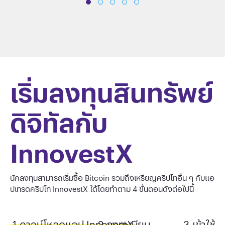
เริ่มลงทุนสินทรัพย์
ดิจิทัลกับ
InnovestX
นักลงทุนสามารถเริ่มซื้อ Bitcoin รวมถึงเหรียญคริปโทอื่น ๆ กับแอ
ปเทรดคริปโท InnovestX ได้โดยทำตาม 4 ขั้นตอนดังต่อไปนี้
1.ดาวน์โหลดแอป InnovestX
2.ลงทะเบียน
3.เข้าใช้ง