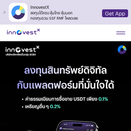
InnovestX
Get App
ลงทุนได้ครบ หุ้นไทย หุ้นนอก
กองทุนรวม SSF RMF โหลดเลย