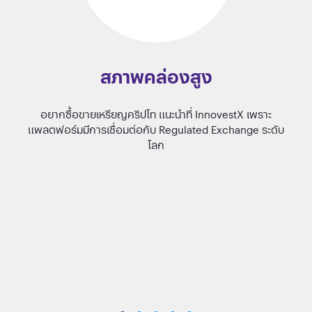
สภาพคล่องสูง
อยากซื้อขายเหรียญคริปโท แนะนำที่ InnovestX เพราะ
ก
แพลตฟอร์มมีการเชื่อมต่อกับ Regulated Exchange ระดับ
โลก