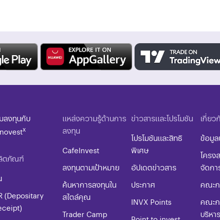
ิ่มลงทุนกับ
แหล่งความรู้ด้านการ
ข่าวสารและโปรโมชัน
เกี่ยว
x
ลงทุน
nnovest
โปรโมชันและสิทธิ
ข้อมูล
CafeInvest
พิเศษ
โครงส
ิตภัณฑ์
ลงทุนตามเป้าหมาย
อัปเดตข่าวสาร
จัดกา
น
ค้นหาการลงทุนใน
ประกาศ
คณะกร
R (Depositary
สไตล์คุณ
INVX Points
คณะก
eceipt)
Trader Camp
บริหา
Point to invest