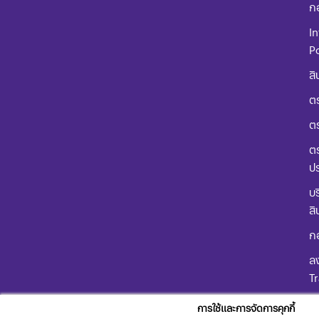
ก
In
Po
สิ
ตร
ต
ตร
ป
บร
สิ
ก
ลง
T
คู
การใช้และการจัดการคุกกี้