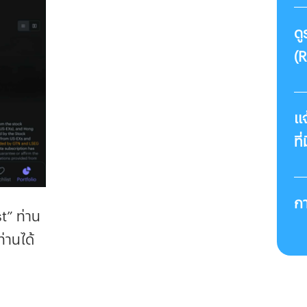
ด
(R
แจ
ที
n
กา
t” ท่าน
่านได้