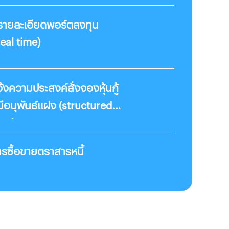
ูรายละเอียดพอร์ตลงทุน
eal time)
้งความประสงค์สั่งจองหุ้นกู้
่มีอนุพันธ์แฝง (structured
ote)
รซื้อขายตราสารหนี้