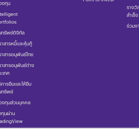
องทุน
รางวั
telligent
สำเร็จ
rtfolios
ร่วมง
นทรัพย์ดิจิทัล
าสารหนี้และหุ้นกู้
ราสารอนุพันธ์ไทย
าสารอนุพันธ์ต่าง
ระเทศ
ิการยืมและให้ยืม
นทรัพย์
องทุนส่วนบุคคล
ทุนผ่าน
radingView
่มือการใช้