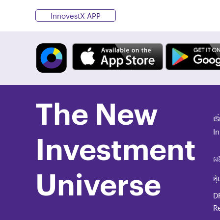
InnovestX APP
The New
เร
I
Investment
ผล
Universe
หุ้
D
R