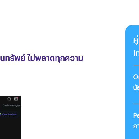
ค
I
ินทรัพย์ ไม่พลาดทุกความ
O
บั
Pe
กา