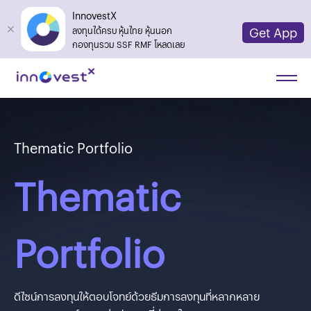
InnovestX
Get App
ลงทุนได้ครบ หุ้นไทย หุ้นนอก
กองทุนรวม SSF RMF โหลดเลย
Thematic Portfolio
Thematic
Portfolio
ดีไซน์การลงทุนให้ตอบโจทย์ด้วยธีมการลงทุนที่หลากหลาย