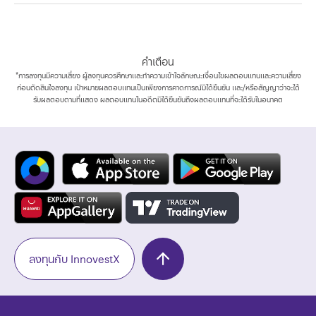
คำเตือน
*การลงทุนมีความเสี่ยง ผู้ลงทุนควรศึกษาและทำความเข้าใจลักษณะเงื่อนไขผลตอบแทนและความเสี่ยง
ก่อนตัดสินใจลงทุน เป้าหมายผลตอบแทนเป็นเพียงการคาดการณ์มิได้ยืนยัน และ/หรือสัญญาว่าจะได้
รับผลตอบตามที่แสดง ผลตอบแทนในอดีตมิได้ยืนยันถึงผลตอบแทนที่จะได้รับในอนาคต
ลงทุนกับ InnovestX