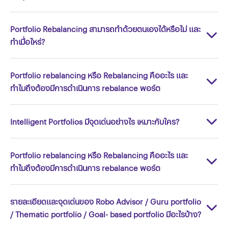
Portfolio Rebalancing สามารถทำด้วยตนเองได้หรือไม่ และ
ทำเมื่อไหร่?
Portfolio rebalancing หรือ Rebalancing คืออะไร และ
ทำไมถึงต้องมีการดำเนินการ rebalance พอร์ต
Intelligent Portfolios มีจุดเด่นอย่างไร เหมาะกับใคร?
Portfolio rebalancing หรือ Rebalancing คืออะไร และ
ทำไมถึงต้องมีการดำเนินการ rebalance พอร์ต
รายละเอียดและจุดเด่นของ Robo Advisor / Guru portfolio
/ Thematic portfolio / Goal- based portfolio มีอะไรบ้าง?