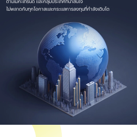
ตามเมกะเทรนด์ และกลุ่มประเทศที่น่าสนใจ
ไม่พลาดกับทุกโอกาสและกระแสการลงทุนที่กำลังเติบโต