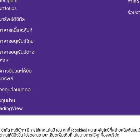
telligent
สำเร็จ
rtfolios
ร่วมง
นทรัพย์ดิจิทัล
าสารหนี้และหุ้นกู้
ราสารอนุพันธ์ไทย
าสารอนุพันธ์ต่าง
ระเทศ
ิการยืมและให้ยืม
นทรัพย์
องทุนส่วนบุคคล
ทุนผ่าน
radingView
่มือการใช้
ิตภัณฑ์
 จำกัด (“บริษัท”) มีการใช้เทคโนโลยี เช่น คุกกี้ (cookies) และเทคโนโลยีที่คล้ายคลึงกันบน
านให้ดียิ่งขึ้น โปรดอ่านรายละเอียดเพิ่มเติมที่
นโยบายการใช้คุกกี้ของบริษัท