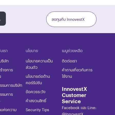
ลงทุนกับ InnovestX
กับเรา
นโยบาย​
เมนูช่วยเหลือ
บริษัท
นโยบายความเป็น
ติดต่อเรา
ส่วนตัว
ร้างการ
คำถามเกี่ยวกับการ
ร
นโยบายต่อต้าน
ใช้งาน
คอร์รัปชัน​
รมการบริษัท
InnovestX
ข้อควรระวัง​
Customer
รรมการ
Service
ร
​คำสงวนสิทธิ์
Facebook และ Line:
ลแห่งความ
​​​Security Tips
@InnovestX