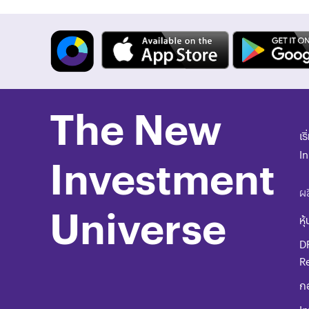
The New
เร
I
Investment
ผล
Universe
หุ้
D
R
ก