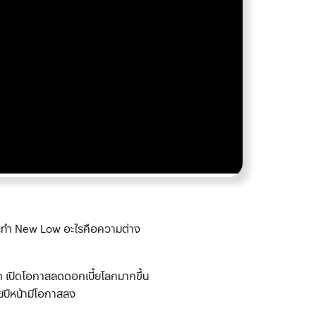
จะทำ New Low อะไรคือความต่าง
 เปิดโอกาสลดดอกเบี้ยโลกมากขึ้น
ยปีหน้ามีโอกาสลง