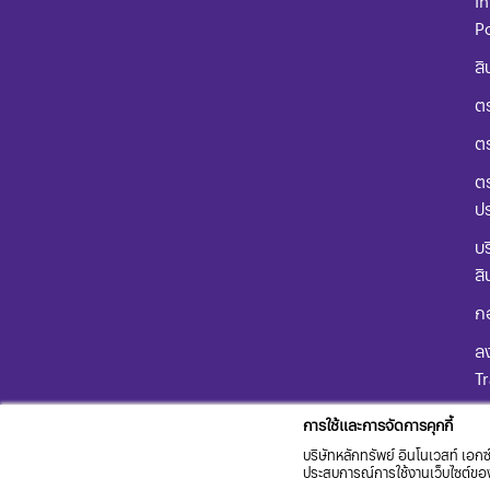
In
Po
สิ
ตร
ต
ตร
ป
บร
สิ
ก
ลง
T
คู
การใช้และการจัดการคุกกี้
ผล
บริษัทหลักทรัพย์ อินโนเวสท์ เอกซ์
ประสบการณ์การใช้งานเว็บไซต์ของท่