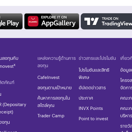
ิ่มลงทุนกับ
แหล่งความรู้ด้านการ
ข่าวสารและโปรโมชัน
เกี่ยว
x
ลงทุน
nnovest
โปรโมชันและสิทธิ
ข้อมูล
CafeInvest
พิเศษ
โครงส
ิตภัณฑ์
ลงทุนตามเป้าหมาย
อัปเดตข่าวสาร
จัดกา
น
ค้นหาการลงทุนใน
ประกาศ
คณะกร
R (Depositary
สไตล์คุณ
INVX Points
คณะก
eceipt)
Trader Camp
บริหา
Point to invest
องทุน
รางวั