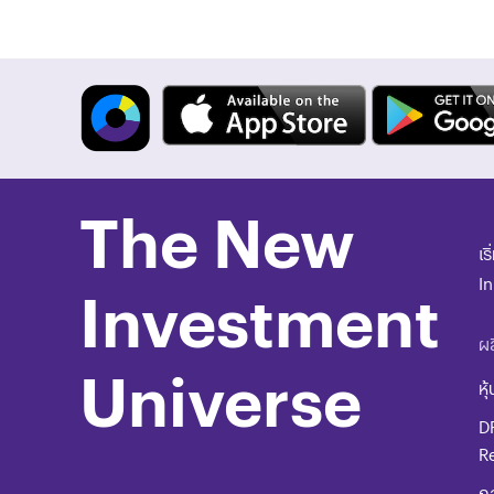
The New
เร
I
Investment
ผล
Universe
หุ้
D
R
ก