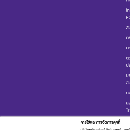
In
Po
สิ
ตร
ต
ตร
ป
บร
สิ
ก
ลง
T
คู
การใช้และการจัดการคุกกี้
ผล
บริษัทหลักทรัพย์ อินโนเวสท์ เอกซ์