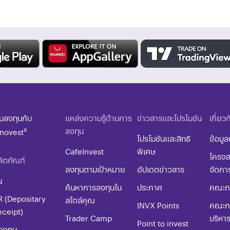
ิ่มลงทุนกับ
แหล่งความรู้ด้านการ
ข่าวสารและโปรโมชัน
เกี่ยว
x
ลงทุน
nnovest
โปรโมชันและสิทธิ
ข้อมูล
CafeInvest
พิเศษ
โครงส
ิตภัณฑ์
ลงทุนตามเป้าหมาย
อัปเดตข่าวสาร
จัดกา
น
ค้นหาการลงทุนใน
ประกาศ
คณะกร
R (Depositary
สไตล์คุณ
INVX Points
คณะก
eceipt)
Trader Camp
บริหา
Point to invest
องทุน