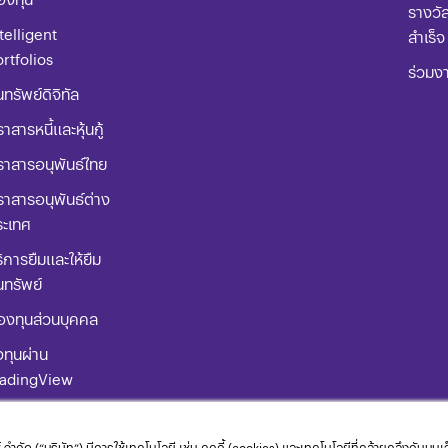
รางวั
telligent
สำเร็จ
rtfolios
ร่วมง
นทรัพย์ดิจิทัล
าสารหนี้และหุ้นกู้
ราสารอนุพันธ์ไทย
าสารอนุพันธ์ต่าง
ระเทศ
ิการยืมและให้ยืม
นทรัพย์
องทุนส่วนบุคคล
ทุนผ่าน
radingView
่มือการใช้
ิตภัณฑ์
 จำกัด (“บริษัท”) มีการใช้เทคโนโลยี เช่น คุกกี้ (cookies) และเทคโนโลยีที่คล้ายคลึงกันบน