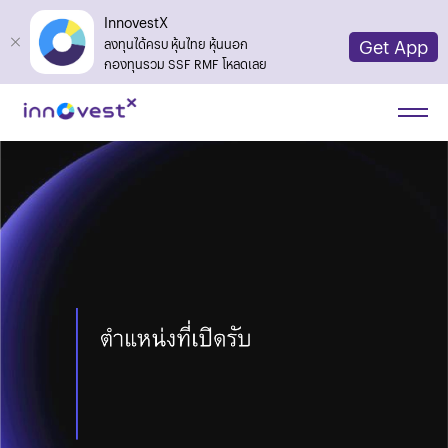
InnovestX
Get App
ลงทุนได้ครบ หุ้นไทย หุ้นนอก
กองทุนรวม SSF RMF โหลดเลย