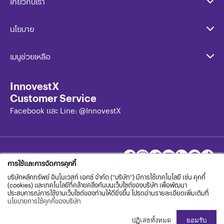
เกี่ยวกับเรา
นโยบาย​
เมนูช่วยเหลือ
InnovestX
Customer Service
Facebook และ Line: @InnovestX
FOLLOW US ON
การใช้และการจัดการคุกกี้
บริษัทหลักทรัพย์ อินโนเวสท์ เอกซ์ จำกัด (“บริษัท”) มีการใช้เทคโนโลยี เช่น คุกกี้
(cookies) และเทคโนโลยีที่คล้ายคลึงกันบนเว็บไซต์ของบริษัท เพื่อพัฒนา
X
Innovest
ประสบการณ์การใช้งานเว็บไซต์ของท่านให้ดียิ่งขึ้น โปรดอ่านรายละเอียดเพิ่มเติมที่
นโยบายการใช้คุกกี้ของบริษัท
ครบทุกเรื่องทั้งเครื่องมือ ข้อมูล เพื่อคว้าทุกโอกาสการลงทุนทั่ว
ปฏิเสธทั้งหมด
ยอมรับ
โลก