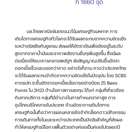
ที่ 1660 จุด
บล.ไทยพาณิชย์มองแนวโน้มเศรษฐกิจมหภาค การ
เติบโตทางเศรษฐกิจทั่วโลกจะได้รับผลกระทบจากความขัดแย้ง
ระหว่างรัสเซียกับยูเครน ส่งผลให้อัตราเงินเฟ้อยังอยู่ในระดับ
สูงจากราคาน้ำมันและราคาพลังงานอื่นๆเพิ่มสูงขึ้น ซึ่งมีผล
ต่อเนื่องให้ธนาคารกลางสหรัฐฯ ส่งสัญญาณปรับขึ้นอัตรา
ดอกเบี้ยเร็วและแรงกว่าคาด อย่างไรก็ตาม คาดว่าประเทศไทย
จะได้รับผลกระทบจำกัดจากความขัดแย้งในปัจจุบัน โดย SCBS
คาดธปท.จะขึ้นอัตราดอกเบี้ยนโยบายอย่างน้อย 25 Basis
Points ใน 2H22 ด้านโอกาสการลงทุน ได้แก่ กลุ่มที่เกี่ยวข้อง
กับภาคบริการ กลุ่มที่มีอำนาจในการกำหนดราคาสูง การ
อุปโภคบริโภคภายในประเทศ ด้านอัตราการเติบโตทาง
เศรษฐกิจนั้นถือว่าการผ่อนคลายข้อจำกัดล็อกดาวน์กิจกรรม
การเดินทางทั้งในและระหว่างประเทศเป็นปัจจัยสำคัญที่ส่งผล
ทำให้เศรษฐกิจมีโอกาสฟื้นตัวอย่างค่อยเป็นค่อยไปตลอดปี