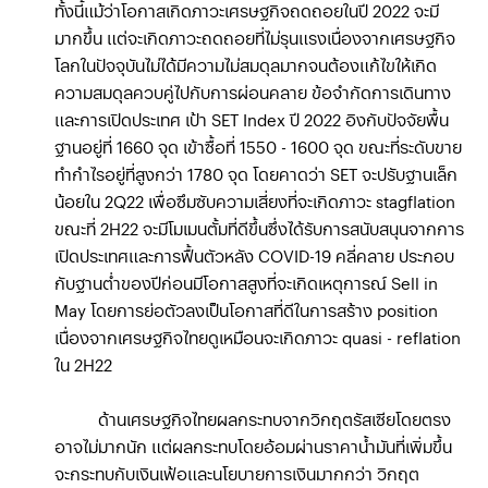
ทั้งนี้แม้ว่าโอกาสเกิดภาวะเศรษฐกิจถดถอยในปี 2022 จะมี
มากขึ้น แต่จะเกิดภาวะถดถอยที่ไม่รุนแรงเนื่องจากเศรษฐกิจ
โลกในปัจจุบันไม่ได้มีความไม่สมดุลมากจนต้องแก้ไขให้เกิด
ความสมดุลควบคู่ไปกับการผ่อนคลาย ข้อจำกัดการเดินทาง
และการเปิดประเทศ เป้า SET Index ปี 2022 อิงกับปัจจัยพื้น
ฐานอยู่ที่ 1660 จุด เข้าซื้อที่ 1550 - 1600 จุด ขณะที่ระดับขาย
ทำกำไรอยู่ที่สูงกว่า 1780 จุด โดยคาดว่า SET จะปรับฐานเล็ก
น้อยใน 2Q22 เพื่อซึมซับความเสี่ยงที่จะเกิดภาวะ stagflation
ขณะที่ 2H22 จะมีโมเมนตั้มที่ดีขึ้นซึ่งได้รับการสนับสนุนจากการ
เปิดประเทศและการฟื้นตัวหลัง COVID-19 คลี่คลาย ประกอบ
กับฐานต่ำของปีก่อนมีโอกาสสูงที่จะเกิดเหตุการณ์ Sell in
May โดยการย่อตัวลงเป็นโอกาสที่ดีในการสร้าง position
เนื่องจากเศรษฐกิจไทยดูเหมือนจะเกิดภาวะ quasi - reflation
ใน 2H22
ด้านเศรษฐกิจไทยผลกระทบจากวิกฤตรัสเซียโดยตรง
อาจไม่มากนัก แต่ผลกระทบโดยอ้อมผ่านราคาน้ำมันที่เพิ่มขึ้น
จะกระทบกับเงินเฟ้อและนโยบายการเงินมากกว่า วิกฤต