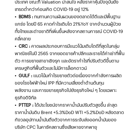
ประเทศ ขณะที่ Valuation น่าสนใจ หลังราคาหุ้นปัจจุบันยัง
เทรดต่ำกว่าก่อนเกิด COVID-19 อยู่ 12%
• BDMS :
ทนทานความผันผวนของตลาดได้ดีและมีพื้นฐาน
แกร่ง โดยปี 65 คาดกำไรเติบโต 21%YoY จากจำนวนผู้ป่วย
ทั้งไทยและต่างชาติที่เพิ่มขึ้นหลังจากสถานการณ์ COVID-19
คลี่คลาย
• CRC :
คาดผลประกอบการมีแนวโน้มเติบโตดีที่สุดในกลุ่ม
พาณิชย์ในปี 2565 จากยอดขายค้าปลีกและรายได้ค่าเช่าที่ฟื้น
ตัว การขยายสาขาเชิงรุก และอัตรากำไรที่ปรับตัวดีขึ้นตาม
เศรษฐกิจที่ฟื้นตัวและไม่มีการล็อกดาวน์
• GULF :
แนวโน้มกำไรขยายตัวต่อเนื่องจากกำลังการผลิต
ของโรงไฟฟ้าใหม่ IPP ที่มีความเสี่ยงต่ำด้านต้นทุน
พลังงาน และการขยายธุรกิจไปยังธุรกิจใหม่ ๆ โดยเฉพาะ
ธุรกิจดิจิทัล
• PTTEP :
ได้ประโยชน์จากราคาน้ำมันปรับตัวสูงขึ้น ล่าสุด
ราคาน้ำมันดิบ Brent +5.3%DoD WTI +5.2%DoD หลังตลาด
กังวลอุปทานน้ำมันตึงตัวจากการระงับส่งออกน้ำมันของ
บริษัท CPC ในคาซัคสถานซึ่งเสียหายจากพายุ