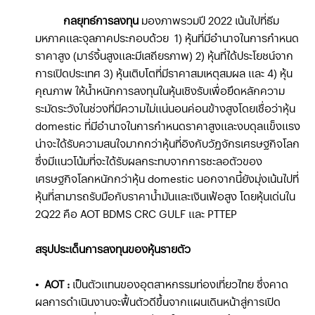
กลยุทธ์การลงทุน
มองภาพรวมปี 2022 เน้นไปที่ธีม
มหภาคและจุลภาคประกอบด้วย 1) หุ้นที่มีอำนาจในการกำหนด
ราคาสูง (มาร์จิ้นสูงและมีเสถียรภาพ) 2) หุ้นที่ได้ประโยชน์จาก
การเปิดประเทศ 3) หุ้นเติบโตที่มีราคาสมเหตุสมผล และ 4) หุ้น
คุณภาพ ให้น้ำหนักการลงทุนในหุ้นเชิงรับเพื่อยึดหลักความ
ระมัดระวังในช่วงที่มีความไม่แน่นอนค่อนข้างสูงโดยเชื่อว่าหุ้น
domestic ที่มีอำนาจในการกำหนดราคาสูงและงบดุลแข็งแรง
น่าจะได้รับความสนใจมากกว่าหุ้นที่อิงกับวัฏจักรเศรษฐกิจโลก
ซึ่งมีแนวโน้มที่จะได้รับผลกระทบจากการชะลอตัวของ
เศรษฐกิจโลกหนักกว่าหุ้น domestic นอกจากนี้ยังมุ่งเน้นไปที่
หุ้นที่สามารถรับมือกับราคาน้ำมันและเงินเฟ้อสูง โดยหุ้นเด่นใน
2Q22 คือ AOT BDMS CRC GULF และ PTTEP
สรุปประเด็นการลงทุนของหุ้นรายตัว
• AOT :
เป็นตัวแทนของอุตสาหกรรมท่องเที่ยวไทย ซึ่งคาด
ผลการดำเนินงานจะฟื้นตัวดีขึ้นจากแผนเดินหน้าสู่การเปิด