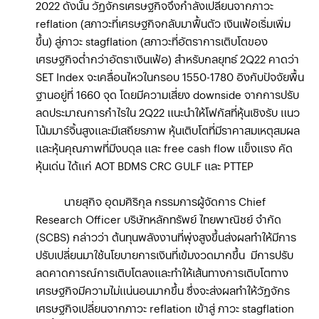
2022 ดังนั้น วัฏจักรเศรษฐกิจจึงกำลังเปลี่ยนจากภาวะ
reflation (สภาวะที่เศรษฐกิจกลับมาฟื้นตัว เงินเฟ้อเริ่มเพิ่ม
ขึ้น) สู่ภาวะ stagflation (สภาวะที่อัตราการเติบโตของ
เศรษฐกิจต่ำกว่าอัตราเงินเฟ้อ) สำหรับกลยุทธ์ 2Q22 คาดว่า
SET Index จะเคลื่อนไหวในกรอบ 1550-1780 อิงกับปัจจัยพื้น
ฐานอยู่ที่ 1660 จุด โดยมีความเสี่ยง downside จากการปรับ
ลดประมาณการกำไรใน 2Q22 แนะนำให้โฟกัสที่หุ้นเชิงรับ แนว
โน้มมาร์จิ้นสูงและมีเสถียรภาพ หุ้นเติบโตที่มีราคาสมเหตุสมผล
และหุ้นคุณภาพที่มีงบดุล และ free cash flow แข็งแรง คัด
หุ้นเด่น ได้แก่ AOT BDMS CRC GULF และ PTTEP
นายสุกิจ อุดมศิริกุล กรรมการผู้จัดการ Chief
Research Officer บริษัทหลักทรัพย์ ไทยพาณิชย์ จำกัด
(SCBS) กล่าวว่า ต้นทุนพลังงานที่พุ่งสูงขึ้นส่งผลทำให้มีการ
ปรับเปลี่ยนมาใช้นโยบายการเงินที่เข้มงวดมากขึ้น มีการปรับ
ลดคาดการณ์การเติบโตลงและทำให้เส้นทางการเติบโตทาง
เศรษฐกิจมีความไม่แน่นอนมากขึ้น ซึ่งจะส่งผลทำให้วัฏจักร
เศรษฐกิจเปลี่ยนจากภาวะ reflation เข้าสู่ ภาวะ stagflation