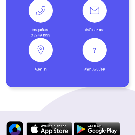
โทรคุยกับเรา
ส่งอีเมลหาเรา
0 2949 1999
?
ค้นหาเรา
คำถามพบบ่อย