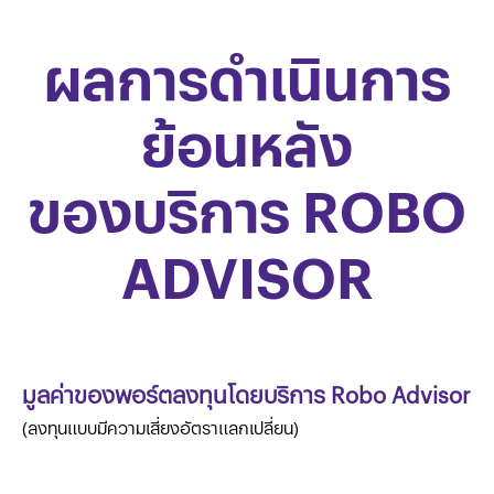
ผลการดำเนินการ
ย้อนหลัง
ของบริการ ROBO
ADVISOR
มูลค่าของพอร์ตลงทุนโดยบริการ Robo Advisor
(ลงทุนแบบมีความเสี่ยงอัตราแลกเปลี่ยน)