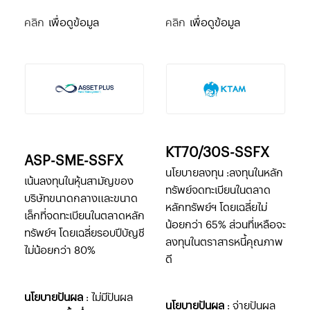
คลิก
เพื่อดูข้อมูล
คลิก
เพื่อดูข้อมูล
KT70/30S-SSFX
ASP-SME-SSFX
นโยบายลงทุน :ลงทุนในหลัก
เน้นลงทุนในหุ้นสามัญของ
ทรัพย์จดทะเบียนในตลาด
บริษัทขนาดกลางและขนาด
หลักทรัพย์ฯ โดยเฉลี่ยไม่
เล็กที่จดทะเบียนในตลาดหลัก
น้อยกว่า 65% ส่วนที่เหลือจะ
ทรัพย์ฯ โดยเฉลี่ยรอบปีบัญชี
ลงทุนในตราสารหนี้คุณภาพ
ไม่น้อยกว่า 80%
ดี
นโยบายปันผล
: ไม่มีปันผล
นโยบายปันผล
: จ่ายปันผล