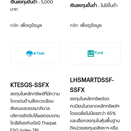
เงินลงทุนขั้นต่ำ
: 5,000
เงินลงทุนขั้นต่ำ
: ไม่มีขั้นต่ำ
บาท
คลิก
เพื่อดูข้อมูล
คลิก
เพื่อดูข้อมูล
LHSMARTDSSF-
KTESGS-SSFX
SSFX
ลงทุนในหลักทรัพย์ที่มีความ
ลงทุนในหลักทรัพย์จด
โดดเด่นด้านสิ่งแวดล้อม
ทะเบียนในตลาดหลักทรัพย์ฯ
สังคมและธรรมาภิบาล
โดยเฉลี่ยไม่น้อยกว่า 65%
บริหารเชิงรับให้ผลตอบแทน
และเลือกลงทุนในหุ้นพื้นฐาน
ใกล้เคียงกับดัชนี Thaipat
ดีหน่วยลงทุนอสังหาฯ หรือ
ESG Index TRI