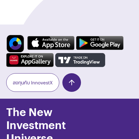
ลงทุนกับ InnovestX
The New
Investment
Universe