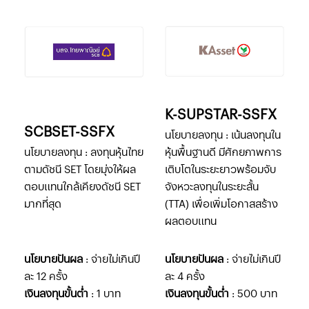
K-SUPSTAR-SSFX
SCBSET-SSFX
นโยบายลงทุน : เน้นลงทุนใน
นโยบายลงทุน : ลงทุนหุ้นไทย
หุ้นพื้นฐานดี มีศักยภาพการ
ตามดัชนี SET โดยมุ่งให้ผล
เติบโตในระยะยาวพร้อมจับ
ตอบแทนใกล้เคียงดัชนี SET
จังหวะลงทุนในระยะสั้น
มากที่สุด
(TTA) เพื่อเพิ่มโอกาสสร้าง
ผลตอบแทน
นโยบายปันผล
: จ่ายไม่เกินปี
นโยบายปันผล
: จ่ายไม่เกินปี
ละ 12 ครั้ง
ละ 4 ครั้ง
เงินลงทุนขั้นต่ำ
: 1 บาท
เงินลงทุนขั้นต่ำ
: 500 บาท