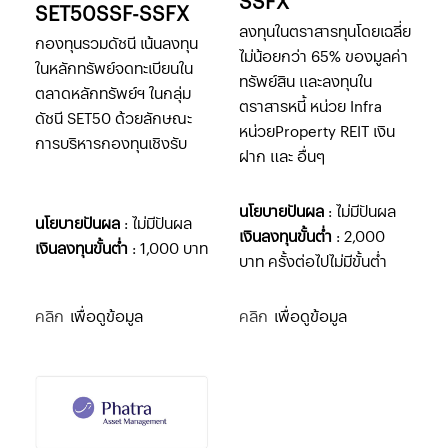
SSFX
SET50SSF-SSFX
ลงทุนในตราสารทุนโดยเฉลี่ย
กองทุนรวมดัชนี เน้นลงทุน
ไม่น้อยกว่า 65% ของมูลค่า
ในหลักทรัพย์จดทะเบียนใน
ทรัพย์สิน และลงทุนใน
ตลาดหลักทรัพย์ฯ ในกลุ่ม
ตราสารหนี้ หน่วย Infra
ดัชนี SET50 ด้วยลักษณะ
หน่วยProperty REIT เงิน
การบริหารกองทุนเชิงรับ
ฝาก และ อื่นๆ
นโยบายปันผล
: ไม่มีปันผล
นโยบายปันผล
: ไม่มีปันผล
เงินลงทุนขั้นต่ำ
: 2,000
เงินลงทุนขั้นต่ำ
: 1,000 บาท
บาท ครั้งต่อไปไม่มีขั้นต่ำ
คลิก
เพื่อดูข้อมูล
คลิก
เพื่อดูข้อมูล