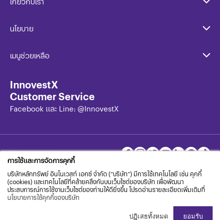
เกี่ยวกับเรา
นโยบาย​
เมนูช่วยเหลือ
InnovestX
Customer Service
Facebook และ Line: @InnovestX
FOLLOW US ON
การใช้และการจัดการคุกกี้
บริษัทหลักทรัพย์ อินโนเวสท์ เอกซ์ จำกัด (“บริษัท”) มีการใช้เทคโนโลยี เช่น คุกกี้
(cookies) และเทคโนโลยีที่คล้ายคลึงกันบนเว็บไซต์ของบริษัท เพื่อพัฒนา
X
Innovest
ประสบการณ์การใช้งานเว็บไซต์ของท่านให้ดียิ่งขึ้น โปรดอ่านรายละเอียดเพิ่มเติมที่
นโยบายการใช้คุกกี้ของบริษัท
ครบทุกเรื่องทั้งเครื่องมือ ข้อมูล เพื่อคว้าทุกโอกาสการลงทุนทั่ว
ปฏิเสธทั้งหมด
ยอมรับ
โลก