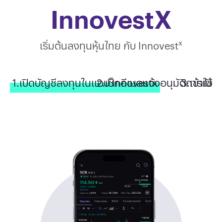
InnovestX
x
เริ่มต้นลงทุนหุ้นไทย กับ Innovest
1.เปิดบัญชีลงทุนในแอป Innovestx
2.เช็กอีเมลแจ้งอนุมัติการเปิด
3.เข้าใช