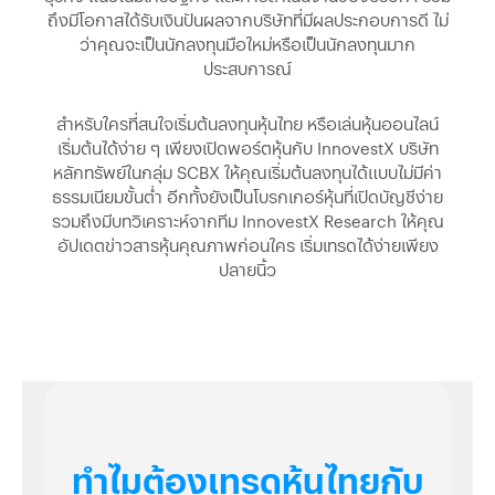
ถึงมีโอกาสได้รับเงินปันผลจากบริษัทที่มีผลประกอบการดี ไม่
ว่าคุณจะเป็นนักลงทุนมือใหม่หรือเป็นนักลงทุนมาก
ประสบการณ์
สำหรับใครที่สนใจเริ่มต้นลงทุนหุ้นไทย หรือเล่นหุ้นออนไลน์
เริ่มต้นได้ง่าย ๆ เพียงเปิดพอร์ตหุ้นกับ InnovestX บริษัท
หลักทรัพย์ในกลุ่ม SCBX ให้คุณเริ่มต้นลงทุนได้แบบไม่มีค่า
ธรรมเนียมขั้นต่ำ อีกทั้งยังเป็นโบรกเกอร์หุ้นที่เปิดบัญชีง่าย
รวมถึงมีบทวิเคราะห์จากทีม InnovestX Research ให้คุณ
อัปเดตข่าวสารหุ้นคุณภาพก่อนใคร เริ่มเทรดได้ง่ายเพียง
ปลายนิ้ว
ทำไมต้องเทรดหุ้นไทยกับ