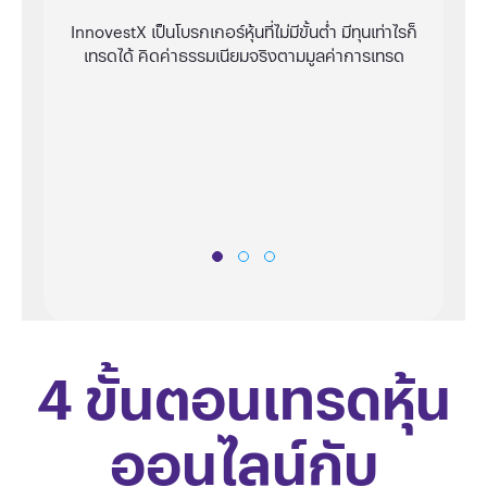
 แลก
InnovestX เป็นโบรกเกอร์หุ้นที่ไม่มีขั้นต่ำ มีทุนเท่าไรก็
เข้า
เทรดได้ คิดค่าธรรมเนียมจริงตามมูลค่าการเทรด
I
คว
Inn
4 ขั้นตอนเทรดหุ้น
ออนไลน์กับ