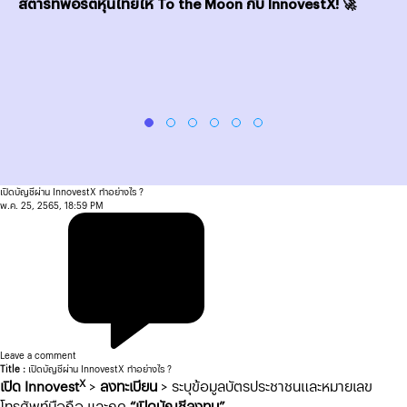
สตาร์ทพอร์ตหุ้นไทยให้ To the Moon กับ InnovestX! 🚀
เปิดบัญชีผ่าน InnovestX ทำอย่างไร ?
พ.ค. 25, 2565, 18:59 PM
Leave a comment
Title :
เปิดบัญชีผ่าน InnovestX ทำอย่างไร ?
X
เปิด Innovest
>
ลงทะเบียน
> ระบุข้อมูลบัตรประชาชนและหมายเลข
โทรศัพท์มือถือ และกด
“เปิดบัญชีลงทุน”