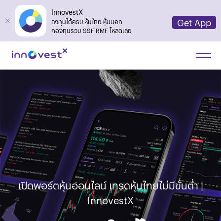
InnovestX
Get App
ลงทุนได้ครบ หุ้นไทย หุ้นนอก
กองทุนรวม SSF RMF โหลดเลย
เปิดพอร์ตหุ้นออนไลน์ เทรดหุ้นไทยไม่มีขั้นต่ำ |
InnovestX