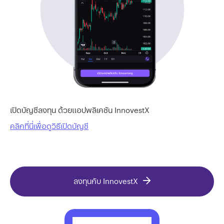
เปิดบัญชีลงทุน ด้วยแอปพลิเคชัน InnovestX
คลิกที่นี่เพื่อดูวิธีเปิดบัญชี
ลงทุนกับ InnovestX