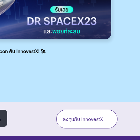
ติดจรวด
Moon กับ InnovestX! 🚀
ลงทุนกับ InnovestX