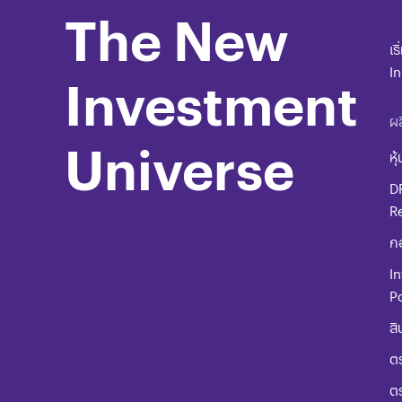
The New
เร
I
Investment
ผล
Universe
หุ้
D
R
ก
In
Po
สิ
ตร
ต