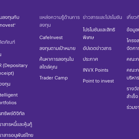
ิ่มลงทุนกับ
แหล่งความรู้ด้านการ
ข่าวสารและโปรโมชัน
เกี่ยว
nnovest
ลงทุน
x
โปรโมชันและสิทธิ
ข้อมูล
CafeInvest
พิเศษ
โครงส
ิตภัณฑ์
ลงทุนตามเป้าหมาย
อัปเดตข่าวสาร
จัดกา
น
ค้นหาการลงทุนใน
ประกาศ
คณะกร
R (Depositary
สไตล์คุณ
INVX Points
คณะก
eceipt)
Trader Camp
บริหา
Point to invest
องทุน
รางวั
telligent
สำเร็จ
rtfolios
ร่วมง
นทรัพย์ดิจิทัล
าสารหนี้และหุ้นกู้
ราสารอนุพันธ์ไทย