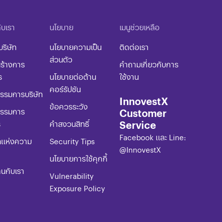
กับเรา
นโยบาย​
เมนูช่วยเหลือ
บริษัท
นโยบายความเป็น
ติดต่อเรา
ส่วนตัว
ร้างการ
คำถามเกี่ยวกับการ
ร
นโยบายต่อต้าน
ใช้งาน
คอร์รัปชัน​
รมการบริษัท
InnovestX
ข้อควรระวัง​
Customer
รรมการ
Service
ร
​คำสงวนสิทธิ์
Facebook และ Line:
ลแห่งความ
​​​Security Tips
@InnovestX
​​​นโยบายการใช้คุกกี้
านกับเรา
Vulnerability
Exposure Policy