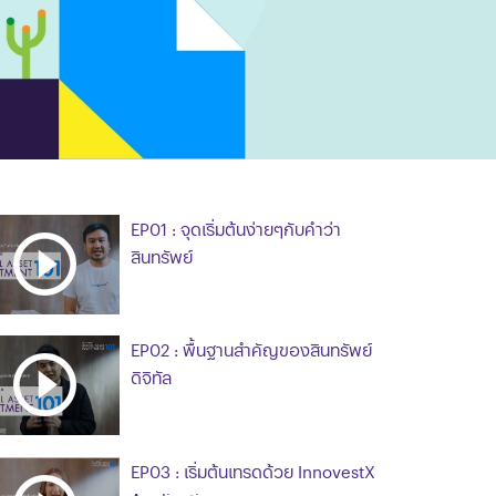
EP01 : จุดเริ่มต้นง่ายๆกับคำว่า
สินทรัพย์
EP02 : พื้นฐานสำคัญของสินทรัพย์
ดิจิทัล
EP03 : เริ่มต้นเทรดด้วย InnovestX