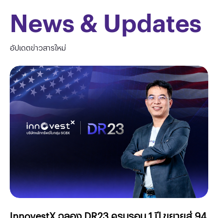
News & Updates
อัปเดตข่าวสารใหม่
ร
InnovestX ฉลอง DR23 ครบรอบ 1 ปี ขยายสู่ 94
In