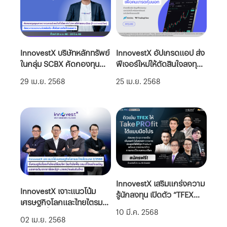
InnovestX บริษัทหลักทรัพย์
InnovestX อัปเกรดแอป ส่ง
ในกลุ่ม SCBX คัดกองทุน
ฟีเจอร์ใหม่ให้ตัดสินใจลงทุน
คุณภาพจากตลาดน่าสนใจ
แม่นยำในทุกจังหวะ คว้า
29 เม.ย. 2568
25 เม.ย. 2568
ทั่วโลก ส่งโปรฯ ฟรีค่า
โอกาสจากตลาดต่างประเทศ
ธรรมเนียม (Front-end fee)
พร้อมผนึกกำลัง Nasdaq
จังหวะทยอยสะสมช่วงย่อตัว
และ TradingView ยกระดับ
เพื่อโอกาสเติบโตระยะยาว
ประสบการณ์สู่มาตรฐาน
สากล
InnovestX เสริมแกร่งความ
InnovestX เจาะแนวโน้ม
รู้นักลงทุน เปิดตัว “TFEX
เศรษฐกิจโลกและไทยไตรมาส
PRO BOOTCAMP” คอร์ส
10 มี.ค. 2568
2/2568ชี้เศรษฐกิจโลกกำลัง
ติวเข้ม TFEX จากนักเทรดมือ
02 เม.ย. 2568
เปลี่ยนทิศ จีนกำลังฟื้น ขณะที่