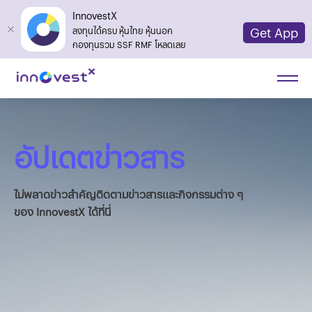
InnovestX
Get App
ลงทุนได้ครบ หุ้นไทย หุ้นนอก
กองทุนรวม SSF RMF โหลดเลย
อัปเดตข่าวสาร
ไม่พลาดข่าวสำคัญติดตามข่าวสารและกิจกรรมต่าง ๆ
ของ InnovestX ได้ที่นี่