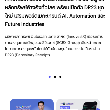
หลักทรัพย์อ้างอิงทั่วโลก พร้อมเปิดตัว DR23 ชุด
สำ
ใหม่ เสริมพอร์ตเมกะเทรนด์ AI, Automation และ
ไท
Future Industries
โอ
ทร
สัย
บริษัทหลักทรัพย์ อินโนเวสท์ เอกซ์ จำกัด (InnovestX) เรือธงด้าน
บริ
การลงทุนภายใต้กลุ่มเอสซีบีเอกซ์ (SCBX Group) เดินหน้าขยาย
ลงท
โอกาสการลงทุนระดับโลกให้กับนักลงทุนไทยอย่างต่อเนื่อง ผ่าน
ทั
DR23 (Depositary Receipt)