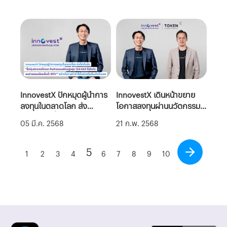
โปร เพื่อคว้าโอกาสทำกำไรใน
ไทยยังเผชิญแรงกดดันจาก
ทุกสภาวะตลาด
ภาษีสหรัฐฯ มากกว่าแผ่นดิน
ไหว
InnovestX ปักหมุดผู้นำการ
InnovestX เดินหน้าขยาย
ลงทุนในตลาดโลก ส่ง
โอกาสลงทุนผ่านนวัตกรรม
โปรโมชัน "ซื้อหุ้นฮ่องกงไม้
การลงทุนรูปแบบใหม่ ผนึก
05 มี.ค. 2568
21 ก.พ. 2568
แรก คืนค่าธรรมเนียมสูงสุด
กำลัง Token X ส่ง
150 HKD ไม้ถัดไปลดค่า
Summer Point Token
5
ธรรมเนียมขั้นต่ำ 50%"*
(SUMX) ที่มีอสังหาฯ
1
2
3
4
6
7
8
9
10
สร้างโอกาสทำกำไรในช่วงหุ้น
ศักยภาพสูงเป็นสินทรัพย์
จีนเติบโตแรง
อ้างอิง ที่ทุกคนเข้าถึงได้