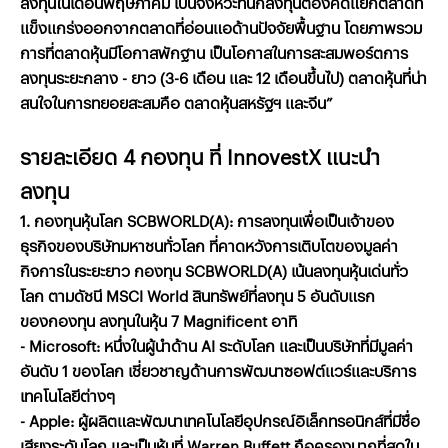
ลงทุนในเดือนพฤษภาคม
เป็นจังหวะที่นักลงทุนต้องคัดแยกตลาดที่
แข็งแกร่งออกจากตลาดที่อ่อนแอด้านปัจจัยพื้นฐาน
โดยภาพรวม
การที่ตลาดหุ้นมีโอกาสพักฐาน
เป็นโอกาสในการสะสมพอร์ตการ
ลงทุนระยะกลาง
-
ยาว
(3-6
เดือน
และ
12
เดือนขึ้นไป
)
ตลาดหุ้นที่น่า
สนใจในการทยอยสะสมคือ
ตลาดหุ้นสหรัฐฯ
และจีน
”
รายละเอียด 4 กองทุน ที่ InnovestX แนะนำ
ลงทุน
1. กองทุนหุ้นโลก SCBWORLD(A): การลงทุนเพื่อเป็นเจ้าของ
ธุรกิจของบริษัทมหาชนทั่วโลก ที่คาดหวังการเติบโตของมูลค่า
กิจการในระยะยาว กองทุน SCBWORLD(A) เน้นลงทุนหุ้นเด่นทั่ว
โลก ตามดัชนี MSCI World สินทรัพย์ที่ลงทุน 5 อันดับแรก
ของกองทุน ลงทุนในหุ้น 7 Magnificent อาทิ
- Microsoft: หนึ่งในผู้นำด้าน AI ระดับโลก และเป็นบริษัทที่มีมูลค่า
อันดับ 1 ของโลก เชี่ยวชาญด้านการพัฒนาซอฟต์แวร์และบริการ
เทคโนโลยีต่างๆ
- Apple: ผู้ผลิตและพัฒนาเทคโนโลยีอุปกรณ์อิเล็กทรอนิกส์ที่มีชื่อ
เสียงระดับโลก และเป็นหุ้นที่ Warren Buffett ถือครองมากที่สุดใน