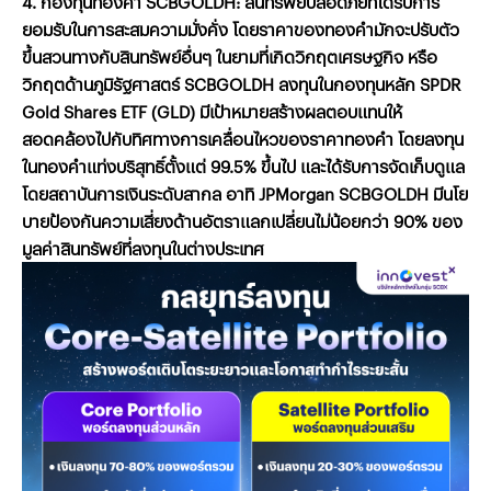
4.
กองทุนทองคำ
SCBGOLDH:
สินทรัพย์ปลอดภัยที่ได้รับการ
ยอมรับในการสะสมความมั่งคั่ง
โดยราคาของทองคำมักจะปรับตัว
ขึ้นสวนทางกับสินทรัพย์อื่นๆ
ในยามที่เกิดวิกฤตเศรษฐกิจ
หรือ
วิกฤตด้านภูมิรัฐศาสตร์
SCBGOLDH
ลงทุนในกองทุนหลัก
SPDR
Gold Shares ETF (GLD)
มีเป้าหมายสร้างผลตอบแทนให้
สอดคล้องไปกับทิศทางการเคลื่อนไหวของราคาทองคำ
โดยลงทุน
ในทองคำแท่งบริสุทธิ์ตั้งแต่
99.5%
ขึ้นไป
และได้รับการจัดเก็บดูแล
โดยสถาบันการเงินระดับสากล
อาทิ
JPMorgan SCBGOLDH
มีนโย
บายป้องกันความเสี่ยงด้านอัตราแลกเปลี่ยนไม่น้อยกว่า
90%
ของ
มูลค่าสินทรัพย์ที่ลงทุนในต่างประเทศ