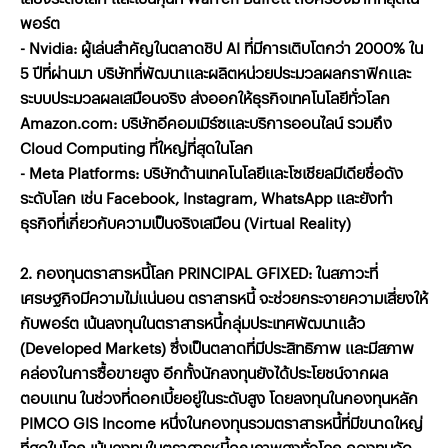
พอร์ต
- Nvidia: ผู้เล่นสำคัญในตลาดชิป AI ที่มีการเติบโตกว่า 2000% ใน
5 ปีที่ผ่านมา บริษัทที่พัฒนาและผลิตหน่วยประมวลผลกราฟิกและ
ระบบประมวลผลเสมือนจริง ส่งออกให้ธุรกิจเทคโนโลยีทั่วโลก
Amazon.com: บริษัทอีคอมเมิร์ซและบริการออนไลน์ รวมถึง
Cloud Computing ที่ใหญ่ที่สุดในโลก
- Meta Platforms: บริษัทด้านเทคโนโลยีและโซเชียลมีเดียชื่อดัง
ระดับโลก เช่น Facebook, Instagram, WhatsApp และยังทำ
ธุรกิจที่เกี่ยวกับความเป็นจริงเสมือน (Virtual Reality)
2. กองทุนตราสารหนี้โลก PRINCIPAL GFIXED: ในสภาวะที่
เศรษฐกิจมีความไม่แน่นอน ตราสารหนี้ จะช่วยกระจายความเสี่ยงให้
กับพอร์ต เน้นลงทุนในตราสารหนี้กลุ่มประเทศพัฒนาแล้ว
(Developed Markets) ซึ่งเป็นตลาดที่มีประสิทธิภาพ และมีสภาพ
คล่องในการซื้อขายสูง อีกทั้งนักลงทุนยังได้ประโยชน์จากผล
ตอบแทน ในช่วงที่ดอกเบี้ยอยู่ในระดับสูง โดยลงทุนในกองทุนหลัก
PIMCO GIS Income หนึ่งในกองทุนรวมตราสารหนี้ที่มีขนาดใหญ่
ที่สุดในโลก เน้นลงทุนในตราสารหนี้คุณภาพสูงทั่วโลก กองทุนจัด