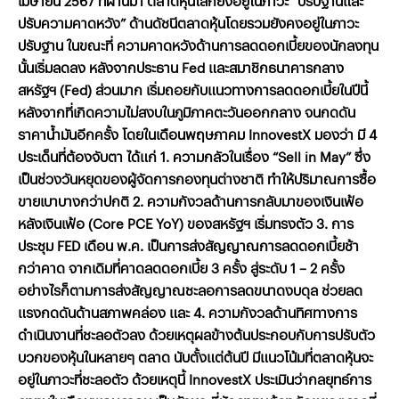
เมษายน
2567
ที่ผ่านมา
ตลาดหุ้นโลกยังอยู่ในภาวะ
“
ปรับฐานและ
ปรับความคาดหวัง
”
ด้านดัชนีตลาดหุ้นโดยรวมยังคงอยู่ในภาวะ
ปรับฐาน
ในขณะที่
ความคาดหวังด้านการลดดอกเบี้ยของนักลงทุน
นั้นเริ่มลดลง
หลังจากประธาน
Fed
และสมาชิกธนาคารกลาง
สหรัฐฯ
(Fed)
ส่วนมาก
เริ่มถอยกับแนวทางการลดดอกเบี้ยในปีนี้
หลังจากที่เกิดความไม่สงบในภูมิภาคตะวันออกกลาง
จนกดดัน
ราคาน้ำมันอีกครั้ง
โดยในเดือนพฤษภาคม
InnovestX
มองว่า
มี
4
ประเด็นที่ต้องจับตา
ได้แก่
1.
ความกลัวในเรื่อง
“Sell in May”
ซึ่ง
เป็นช่วงวันหยุดของผู้จัดการกองทุนต่างชาติ
ทำให้ปริมาณการซื้อ
ขายเบาบางกว่าปกติ
2.
ความกังวลด้านการกลับมาของเงินเฟ้อ
หลังเงินเฟ้อ
(Core PCE YoY)
ของสหรัฐฯ
เริ่มทรงตัว
3.
การ
ประชุม
FED
เดือน
พ
.
ค
.
เป็นการส่งสัญญาณการลดดอกเบี้ยช้า
กว่าคาด
จากเดิมที่คาดลดดอกเบี้ย
3
ครั้ง
สู่ระดับ
1 – 2
ครั้ง
อย่างไรก็ตามการส่งสัญญาณชะลอการลดขนาดงบดุล
ช่วยลด
แรงกดดันด้านสภาพคล่อง
และ
4.
ความกังวลด้านทิศทางการ
ดำเนินงานที่ชะลอตัวลง
ด้วยเหตุผลข้างต้นประกอบกับการปรับตัว
บวกของหุ้นในหลายๆ
ตลาด
นับตั้งแต่ต้นปี
มีแนวโน้มที่ตลาดหุ้นจะ
อยู่ในภาวะที่ชะลอตัว
ด้วยเหตุนี้
InnovestX
ประเมินว่ากลยุทธ์การ