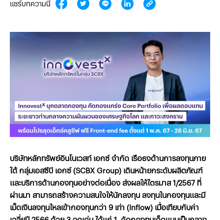
แชร์บทความนี้
บริษัทหลักทรัพย์
อินโนเวสท์
เอกซ์
จำกัด
เรือธงด้านการลงทุนภาย
ใต้
กลุ่มเอสซีบี
เอกซ์
(SCBX Group)
เดินหน้ายกระดับผลิตภัณฑ์
และบริการด้านกองทุนอย่างต่อเนื่อง
ส่งผลให้ไตรมาส
1/2567
ที่
ผ่านมา
สามารถสร้างความสนใจให้นักลงทุน
ลงทุนในกองทุนและมี
เม็ดเงินลงทุนไหลเข้ากองทุนกว่า
9
เท่า
(Inflow)
เมื่อเทียบกับค่า
เฉลี่ยปี
2566
ด้วย
3
จุดเด่น
ได้แก่
1.
คัดกองทุนเด็ดแบบเป็นกลาง