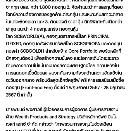
จากทุก
บลจ
.
กว่า
1,800
กองทุน
2.
คัดคำแนะนำการลงทุนที่ตอบ
โจทย์ความต้องการของลูกค้าแต่ละกลุ่ม
และเหมาะกับสภาวะตลาด
ในแต่ละช่วงเวลา
และ
3.
คัดของดี
ราคาคุ้ม
สิทธิพิเศษที่เหนือกว่า
ล่าสุด
แนะนำ
4
กองทุนแกร่ง
กองทุนหุ้น
โลก
SCBWORLD(A),
กองทุนตราสารหนี้โลก
PRINCIPAL
GFIXED,
กองทุนอสังหาริมทรัพย์โลก
SCBGPROPA
และกองทุน
ทองคำ
SCBGOLDH
สำหรับสร้าง
Core Portfolio
พอร์ตหลักที่
นักลงทุนต้องมี
เพื่อสร้างความมั่นคง
และโอกาสเติบโตระยะยาว
ท่ามกลางความไม่แน่นอนของสภาวะเศรษฐกิจโลก
ความหวังใน
การลดดอกเบี้ยน้อยลง
ผนวกกับความกังวลด้านความขัดแย้งใน
ตะวันออกกลาง
พร้อมดีลสุดเอ็กซ์คลูซีฟ
ฟรี
ค่าธรรมเนียมเมื่อซื้อ
กองทุน
(Front-end Fee)
ตั้งแต่
1
พฤษภาคม
2567 - 28
มิถุนายน
2567
นี้
เท่านั้น
นายพยนต์
พงศาวรี
ผู้ช่วยกรรมการผู้จัดการ
ผู้บริหารสายงาน
ฝ่าย
Wealth Products and Strategy
บริษัทหลักทรัพย์
อินโน
เวสท์
เอกซ์
จำกัด
กล่าวว่า
“
ภาพรวมการลงทุนในช่วงเดือน