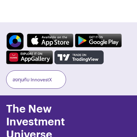
ลงทุนกับ InnovestX
The New
Investment
Universe