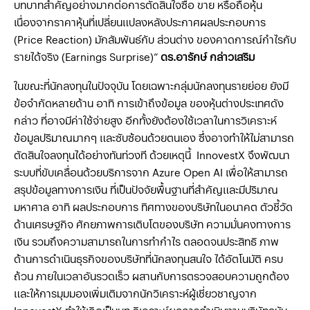
บทบาทสําคัญอย่างมากต่อการตัดสินใจซื้อ ขาย หรือถือหุ้น
เนื่องจากราคาหุ้นที่เปลี่ยนแปลงหลังประกาศผลประกอบการ
(Price Reaction) มักสัมพันธ์กับ ส่วนต่าง ของคาดการณ์กำไรกับ
รายได้จริง (Earnings Surprise)”
ดร.อารักษ์ กล่าวเสริม
ในขณะที่นักลงทุนในปัจจุบัน โดยเฉพาะกลุ่มนักลงทุนรายย่อย ยังมี
ข้อจำกัดหลายด้าน อาทิ การเข้าถึงข้อมูล ของหุ้นต่างประเทศดัง
กล่าว ที่อาจมีค่าใช้จ่ายสูง อีกทั้งยังต้องใช้เวลาในการวิเคราะห์
ข้อมูลปริมาณมากๆ และซับซ้อนด้วยตนเอง ซึ่งอาจทำให้ไม่สามารถ
ตัดสินใจลงทุนได้อย่างทันท่วงที ด้วยเหตุนี้ InnovestX จึงพัฒนา
ระบบที่ขับเคลื่อนด้วยบริการจาก Azure Open AI เพื่อให้สามารถ
สรุปข้อมูลทางการเงิน ที่เป็นปัจจัยพื้นฐานที่สำคัญและมีปริมาณ
มหาศาล อาทิ ผลประกอบการ ทิศทางของบริษัทในอนาคต ตัวชี้วัด
ด้านเศรษฐกิจ ศักยภาพการเติบโตของบริษัท ความมั่นคงทางการ
เงิน รวมถึงความสามารถในการทํากําไร ตลอดจนประสิทธิ ภาพ
ด้านการดําเนินธุรกิจของบริษัทที่นักลงทุนสนใจ ได้อัตโนมัติ ครบ
ถ้วน ภายในเวลาอันรวดเร็ว ผสานกับการตรวจสอบความถูกต้อง
และให้การมุมมองเพิ่มเติมจากนักวิเคราะห์ผู้เชี่ยวชาญจาก