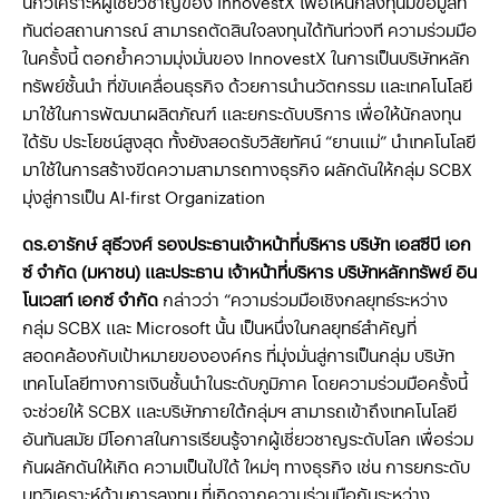
นักวิเคราะห์ผู้เชี่ยวชาญของ InnovestX เพื่อให้นักลงทุนมีข้อมูลที่
ทันต่อสถานการณ์ สามารถตัดสินใจลงทุนได้ทันท่วงที ความร่วมมือ
ในครั้งนี้ ตอกย้ำความมุ่งมั่นของ InnovestX ในการเป็นบริษัทหลัก
ทรัพย์ชั้นนำ ที่ขับเคลื่อนธุรกิจ ด้วยการนำนวัตกรรม และเทคโนโลยี
มาใช้ในการพัฒนาผลิตภัณฑ์ และยกระดับบริการ เพื่อให้นักลงทุน
ได้รับ ประโยชน์สูงสุด ทั้งยังสอดรับวิสัยทัศน์ “ยานแม่” นำเทคโนโลยี
มาใช้ในการสร้างขีดความสามารถทางธุรกิจ ผลักดันให้กลุ่ม SCBX
มุ่งสู่การเป็น AI-first Organization
ดร.อารักษ์ สุธีวงศ์ รองประธานเจ้าหน้าที่บริหาร บริษัท เอสซีบี เอก
ซ์ จำกัด (มหาชน) และประธาน เจ้าหน้าที่บริหาร บริษัทหลักทรัพย์ อิน
โนเวสท์ เอกซ์ จำกัด
กล่าวว่า “ความร่วมมือเชิงกลยุทธ์ระหว่าง
กลุ่ม SCBX และ Microsoft นั้น เป็นหนึ่งในกลยุทธ์สำคัญที่
สอดคล้องกับเป้าหมายขององค์กร ที่มุ่งมั่นสู่การเป็นกลุ่ม บริษัท
เทคโนโลยีทางการเงินชั้นนำในระดับภูมิภาค โดยความร่วมมือครั้งนี้
จะช่วยให้ SCBX และบริษัทภายใต้กลุ่มฯ สามารถเข้าถึงเทคโนโลยี
อันทันสมัย มีโอกาสในการเรียนรู้จากผู้เชี่ยวชาญระดับโลก เพื่อร่วม
กันผลักดันให้เกิด ความเป็นไปได้ ใหม่ๆ ทางธุรกิจ เช่น การยกระดับ
บทวิเคราะห์ด้านการลงทุน ที่เกิดจากความร่วมมือกันระหว่าง