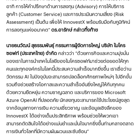
อาทิ การให้คําปรึกษาด้านการลงทุน (Advisory) การให้บริการ
ลูกค้า (Customer Service) และการประเมินความเสี่ยง (Risk
Assessment) เป็นต้น เพื่อให้ InnovestX พร้อมรับมือกับภูมิทัศน์
การลงทุนแห่งอนาคต”
ดร.อารักษ์ กล่าวทิ้งท้าย
นายธนวัฒน์ สุธรรมพันธุ์ กรรมการผู้จัดการใหญ่ บริษัท ไมโคร
ซอฟท์ (ประเทศไทย) จำกัด
กล่าวว่า “ด้วยภารกิจและความมุ่งมั่น
ของเราในการนำเทคโนโลยีของไมโครซอฟท์มาช่วยต่อยอดให้ทุก
คนและทุกองค์กรในโลกนี้ประสบความสำเร็จมากยิ่งขึ้น เราเชื่อว่าน
วัตกรรม AI ในปัจจุบันจะสามารถปลดล็อกศักยภาพใหม่ๆ ไปอีกขั้น
รวมถึงช่วยสร้างโอกาสและความสำเร็จอันยิ่งใหญ่ให้กับทุกคน
ด้วยความยืดหยุ่น ความชาญฉลาด และบริการของ Microsoft
Azure OpenAI ที่ปลอดภัย นักลงทุนจะสามารถใช้ประโยชน์สูงสุด
จากข้อมูลทางการเงิน ความเชี่ยวชาญ และข้อมูลเชิงลึกของ
InnovestX ได้อย่างเต็มประสิทธิภาพ พร้อมช่วยให้พวกเขา
สามารถตัดสินใจได้อย่างแม่นยำและมั่นใจมากยิ่งขึ้นท่ามกลางตลาด
การเงินทั่วโลกที่มีความผันผวนและซับซ้อน”