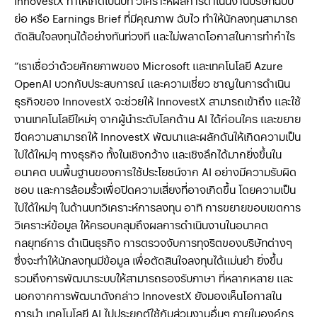
InnovestX ทำให้เกิดเป็นบท วิเคราะห์ผลการดำเนินงานบริษัทฉบับ
ย่อ หรือ Earnings Brief ที่มีคุณภาพ ฉับไว ทำให้นักลงทุนสามารถ
ตัดสินใจลงทุนได้อย่างทันท่วงที และไม่พลาดโอกาสในการทำกำไร
“เราเชื่อว่าด้วยศักยภาพของ Microsoft และเทคโนโลยี Azure
OpenAI บวกกับประสบการณ์ และความเชี่ยว ชาญในการดำเนิน
ธุรกิจของ InnovestX จะช่วยให้ InnovestX สามารถเข้าถึง และใช้
งานเทคโนโลยีใหม่ๆ จากผู้นำระดับโลกด้าน AI ได้ก่อนใคร และขยาย
ขีดความสามารถให้ InnovestX พัฒนาและผลักดันให้เกิดความเป็น
ไปได้ใหม่ๆ ทางธุรกิจ ทั้งในเชิงกว้าง และเชิงลึกได้มากยิ่งขึ้นใน
อนาคต บนพื้นฐานของการใช้ประโยชน์จาก AI อย่างมีความรับผิด
ชอบ และการล้อมรั้วเพื่อปิดความเสี่ยงที่อาจเกิดขึ้น โดยความเป็น
ไปได้ใหม่ๆ ในด้านบทวิเคราะห์การลงทุน อาทิ การขยายขอบเขตการ
วิเคราะห์ข้อมูล ให้ครอบคลุมถึงผลการดำเนินงานในอนาคต
กลยุทธ์การ ดำเนินธุรกิจ การตรวจจับการทุจริตของบริษัทต่างๆ
ซึ่งจะทำให้นักลงทุนมีข้อมูล เพื่อตัดสินใจลงทุนได้แม่นยำ ยิ่งขึ้น
รวมถึงการพัฒนาระบบให้สามารถรองรับภาษา ที่หลากหลาย และ
นอกจากการพัฒนาดังกล่าว InnovestX ยังมองเห็นโอกาสใน
การนำ เทคโนโลยี AI ไปประยุกต์ใช้กับส่วนงานอื่นๆ ภายในองค์กร