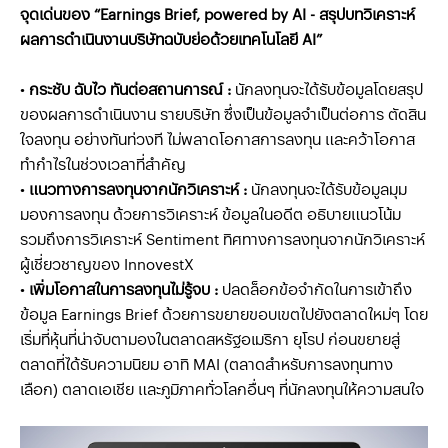
จุดเด่นของ “Earnings Brief, powered by AI - สรุปบทวิเคราะห์
ผลการดำเนินงานบริษัทฉบับย่อด้วยเทคโนโลยี AI”
•
กระชับ ฉับไว ทันต่อสถานการณ์ :
นักลงทุนจะได้รับข้อมูลโดยสรุป
ของผลการดำเนินงาน รายบริษัท ซึ่งเป็นข้อมูลจำเป็นต่อการ ตัดสิน
ใจลงทุน อย่างทันท่วงที ไม่พลาดโอกาสการลงทุน และคว้าโอกาส
ทำกำไรในช่วงเวลาที่สำคัญ
•
แนวทางการลงทุนจากนักวิเคราะห์ :
นักลงทุนจะได้รับข้อมูลมุม
มองการลงทุน ด้วยการวิเคราะห์ ข้อมูลในอดีต อธิบายแนวโน้ม
รวมถึงการวิเคราะห์ Sentiment ทิศทางการลงทุนจากนักวิเคราะห์
ผู้เชี่ยวชาญของ InnovestX
•
เพิ่มโอกาสในการลงทุนไม่รู้จบ :
ปลดล็อกข้อจำกัดในการเข้าถึง
ข้อมูล Earnings Brief ด้วยการขยายขอบเขตไปยังตลาดใหม่ๆ โดย
เริ่มที่หุ้นที่น่าจับตามองในตลาดสหรัฐอเมริกา ยุโรป ก่อนขยายสู่
ตลาดที่ได้รับความนิยม อาทิ MAI (ตลาดสําหรับการลงทุนทาง
เลือก) ตลาดเอเชีย และภูมิภาคทั่วโลกอื่นๆ ที่นักลงทุนให้ความสนใจ