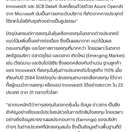
InnovestX และ SCB DataX ขับเคลื่อนด้วยด้วย Azure OpenAI
จาก Microsoft นับเป็นการยกระดับบริการ ที่เกิดจากการประยุกต์
ใช้เทคโนโลยีกับธุรกิจอย่างเป็นรูปธรรม”
ปัจจุบันเทรนด์การลงทุนในหุ้นหรือกองทุนในตลาดต่างประเทศมี
แนวโน้มเพิ่มขึ้นอย่างต่อเนื่อง ซึ่งเป็นผลมาจาก แนวโน้มผล
ตอบแทนที่สูง และโอกาสการลงทุนที่มากกว่า โดยเฉพาะในตลาด
สหรัฐอเมริกา ตลาดยุโรป และตลาด เกิดใหม่ (Emerging Market)
เช่น เวียดนาม และอินโดนีเซีย ซึ่งสอดคล้องกับจำนวน ฐานลูกค้า
ของ InnovestX ที่ลงทุนในหุ้นต่างประเทศเติบโตสูงถึง 110% เมื่อ
เทียบกับปี 2564 โดยปัจจุบัน นักลงทุนสามารถเลือกลงทุน ได้จาก
ทั้งผู้แนะนำการลงทุน หรือแอป InnovestX ได้อย่างสะดวก ใน 23
ประเทศ จาก 31 ตลาดทั่วโลก
“เราตระหนักดีว่าการลงทุนในตลาดหุ้นนั้น ข้อมูล ข่าวสาร เป็นสิ่ง
สำคัญอย่างยิ่งและมีประโยชน์ช่วยในการตัดสินใจลงทุน โดยเฉพาะ
อย่างยิ่งข้อมูลรายงานผลประกอบการ (Earnings) ของบริษัท
ต่างๆ ในต่างประเทศที่นักลงทุนสนใจ ซึ่งเป็นข้อมูลด้านพื้นฐานที่มี