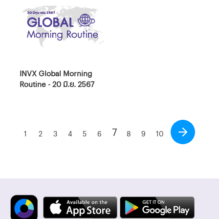
INVX Global Morning
Routine - 20 มิ.ย. 2567
7
1
2
3
4
5
6
8
9
10