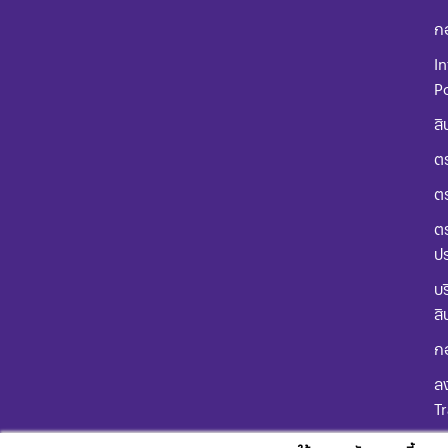
ก
In
Po
สิ
ตร
ต
ตร
ป
บร
สิ
ก
ลง
T
คู