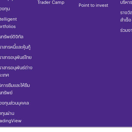
Trader Camp
บริหา
Point to invest
องทุน
รางวั
telligent
สำเร็จ
rtfolios
ร่วมง
นทรัพย์ดิจิทัล
าสารหนี้และหุ้นกู้
ราสารอนุพันธ์ไทย
าสารอนุพันธ์ต่าง
ระเทศ
ิการยืมและให้ยืม
นทรัพย์
องทุนส่วนบุคคล
ทุนผ่าน
radingView
่มือการใช้