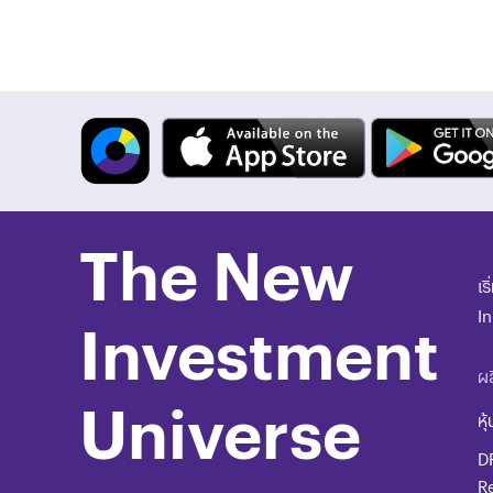
The New
เร
I
Investment
ผล
Universe
หุ้
D
R