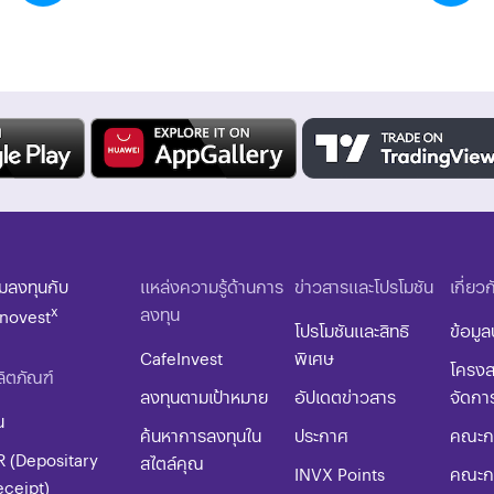
ิ่มลงทุนกับ
แหล่งความรู้ด้านการ
ข่าวสารและโปรโมชัน
เกี่ยว
x
ลงทุน
nnovest
โปรโมชันและสิทธิ
ข้อมูล
CafeInvest
พิเศษ
โครงส
ิตภัณฑ์
ลงทุนตามเป้าหมาย
อัปเดตข่าวสาร
จัดกา
น
ค้นหาการลงทุนใน
ประกาศ
คณะกร
R (Depositary
สไตล์คุณ
INVX Points
คณะก
eceipt)