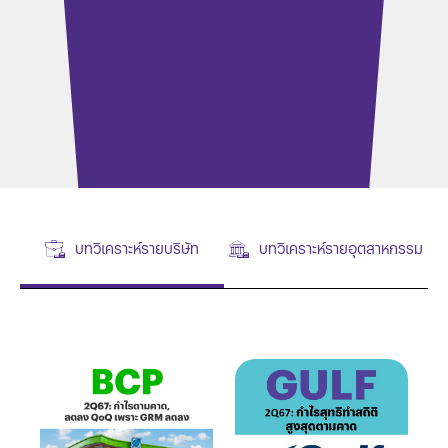
บทวิเคราะห์รายบริษัท
บทวิเคราะห์รายอุตสาหกรรม