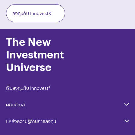
ลงทุนกับ InnovestX
The New
Investment
Universe
x
เริ่มลงทุนกับ Innovest
ผลิตภัณฑ์
แหล่งความรู้ด้านการลงทุน