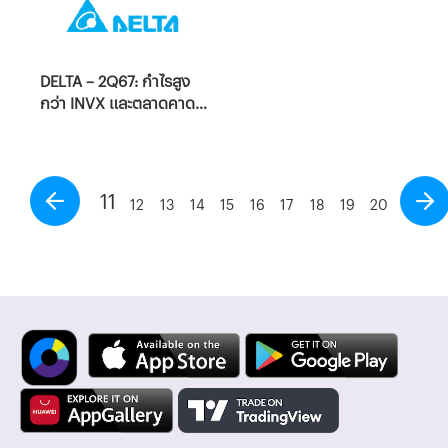
DELTA – 2Q67: กำไรสูง
กว่า INVX และตลาดคาด
40% – NEUTRAL (ราคาเป้า
หมาย 109 บาท)
11
12
13
14
15
16
17
18
19
20