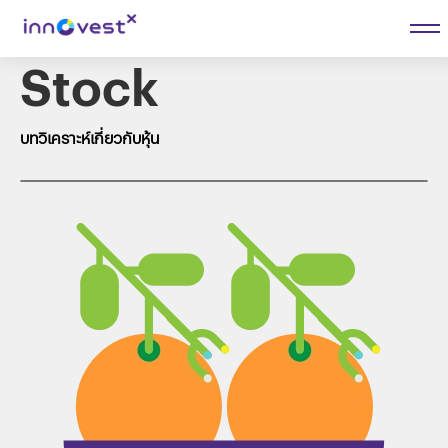
Stock
บทวิเคราะห์เกี่ยวกับหุ้น