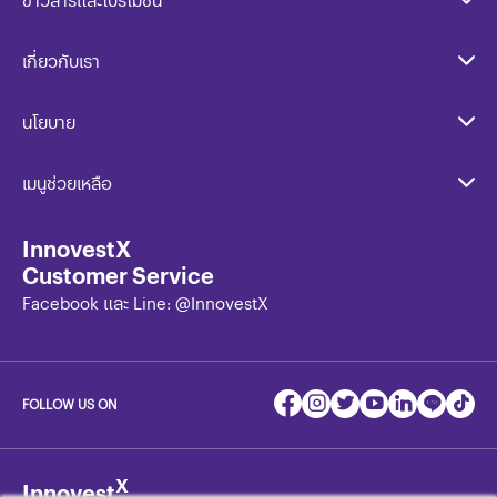
เกี่ยวกับเรา
นโยบาย​
เมนูช่วยเหลือ
InnovestX
Customer Service
Facebook และ Line: @InnovestX
FOLLOW US ON
X
Innovest