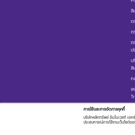
สิ
ตร
ต
ตร
ป
บร
สิ
ก
ลง
T
คู
การใช้และการจัดการคุกกี้
ผล
บริษัทหลักทรัพย์ อินโนเวสท์ เอกซ์
ประสบการณ์การใช้งานเว็บไซต์ของท่