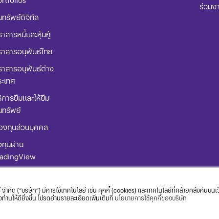
ร่วมง
นทรัพย์ดิจิทัล
าสารหนี้และหุ้นกู้
ราสารอนุพันธ์ไทย
าสารอนุพันธ์ต่าง
ระเทศ
ิการยืมและให้ยืม
นทรัพย์
องทุนส่วนบุคคล
ทุนผ่าน
radingView
่มือการใช้
ิตภัณฑ์
 จำกัด (“บริษัท”) มีการใช้เทคโนโลยี เช่น คุกกี้ (cookies) และเทคโนโลยีที่คล้ายคลึงกันบน
านให้ดียิ่งขึ้น โปรดอ่านรายละเอียดเพิ่มเติมที่
นโยบายการใช้คุกกี้ของบริษัท