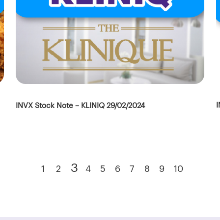
I
INVX Stock Note – KLINIQ 29/02/2024
3
1
2
4
5
6
7
8
9
10