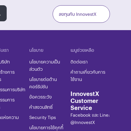
ลงทุนกับ InnovestX
กับเรา
นโยบาย​
เมนูช่วยเหลือ
บริษัท
นโยบายความเป็น
ติดต่อเรา
ส่วนตัว
ร้างการ
คำถามเกี่ยวกับการ
ร
นโยบายต่อต้าน
ใช้งาน
คอร์รัปชัน​
รมการบริษัท
InnovestX
ข้อควรระวัง​
Customer
รรมการ
Service
ร
​คำสงวนสิทธิ์
Facebook และ Line:
ลแห่งความ
​​​Security Tips
@InnovestX
​​​นโยบายการใช้คุกกี้