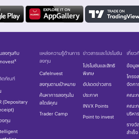
ิ่มลงทุนกับ
แหล่งความรู้ด้านการ
ข่าวสารและโปรโมชัน
เกี่ยว
x
ลงทุน
nnovest
โปรโมชันและสิทธิ
ข้อมูล
CafeInvest
พิเศษ
โครงส
ิตภัณฑ์
ลงทุนตามเป้าหมาย
อัปเดตข่าวสาร
จัดกา
น
ค้นหาการลงทุนใน
ประกาศ
คณะกร
R (Depositary
สไตล์คุณ
INVX Points
คณะก
eceipt)
Trader Camp
บริหา
Point to invest
องทุน
รางวั
telligent
สำเร็จ
rtfolios