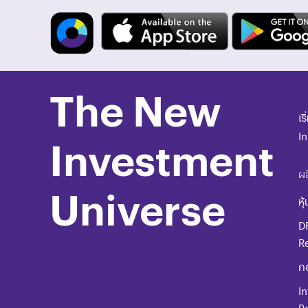
The New
เร
I
Investment
ผล
Universe
หุ้
D
R
ก
In
Po